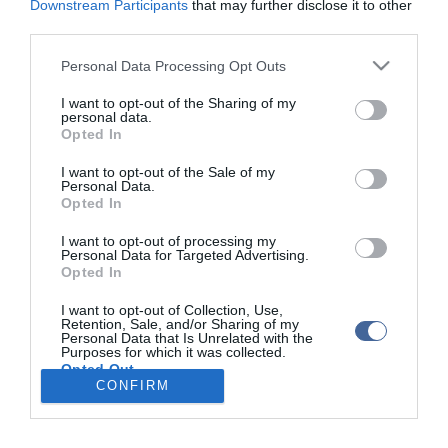
Downstream Participants
that may further disclose it to other
gyanúsítotti kihallgatását követően őrizetbe vették.
third parties.
A szomáliai állampolgárokat a Repülőtéri Rendőr Igazgatóságra
Please note that this website/app uses one or more Google
Personal Data Processing Opt Outs
szállították - tette hozzá a szóvivő.
services and may gather and store information including but
not limited to your visit or usage behaviour. You may click to
I want to opt-out of the Sharing of my
personal data.
grant or deny consent to Google and its third-party tags to
Opted In
use your data for below specified purposes in below Google
consent section.
I want to opt-out of the Sale of my
Personal Data.
Kapcsolódó írások:
Opted In
Előzetesben a horvát embercsempészek
I want to opt-out of processing my
Personal Data for Targeted Advertising.
Román embercsempészt fogtak el Hegyeshalomnál
Opted In
Német embercsempészt fogtak Hegyeshalomnál
I want to opt-out of Collection, Use,
Retention, Sale, and/or Sharing of my
Kétszáz eurót kért fejenként az embercsempész
Personal Data that Is Unrelated with the
Purposes for which it was collected.
Opted Out
CONFIRM
Google consents
I want to allow Google to enable storage