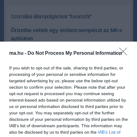
Szomáliai állampolgárokat "fuvarozót"
Őrizetbe vettek egy embercsempészt az M0-s
autóúton
Öt szomáliai férfit találtak a budaörsi rendőrök egy ellenőrzés alá
ma.hu -
Do Not Process My Personal Information
vont autóban az M0-s autóúton, a sofőrt őrizetbe vették.
If you wish to opt-out of the sale, sharing to third parties, or
2013.04.27 23:35
+
-
processing of your personal or sensitive information for
MTI
targeted advertising by us, please use the below opt-out
section to confirm your selection. Please note that after your
opt-out request is processed you may continue seeing
A Pest Megyei Rendőr-főkapitányság szóvivője, Beluzsárné
interest-based ads based on personal information utilized by
Belicza Andrea tájékoztatása szerint a rendőrök péntek éjjel
us or personal information disclosed to third parties prior to
állították meg a járművet. Az ellenőrzéskor kiderült, hogy a 34
éves, szegedi sofőr az autó utasterében négy, a csomagtartóban
your opt-out. You may separately opt-out of the further
pedig egy, semmiféle okmánnyal nem rendelkező szomáliai férfit
disclosure of your personal information by third parties on the
szállított.
IAB’s list of downstream participants. This information may
also be disclosed by us to third parties on the
IAB’s List of
A sofőrt előállították a Budaörsi Rendőrkapitányságra, majd