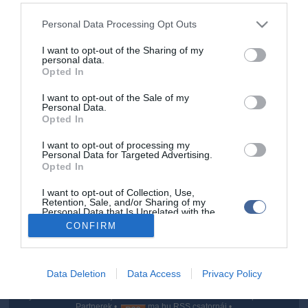
eljárás keretében vizsgálja.
Please note that this website/app uses one or more Google
Personal Data Processing Opt Outs
services and may gather and store information including but
not limited to your visit or usage behaviour. You may click to
I want to opt-out of the Sharing of my
personal data.
grant or deny consent to Google and its third-party tags to
Opted In
use your data for below specified purposes in below Google
consent section.
Kapcsolódó írások:
I want to opt-out of the Sale of my
Personal Data.
Opted In
Koponyacsontot vitt haza a kutya
I want to opt-out of processing my
Megvan Ned Kelly feje?
Personal Data for Targeted Advertising.
Opted In
Százhúszmillió éve élt a "szellemvadász"
I want to opt-out of Collection, Use,
Retention, Sale, and/or Sharing of my
Personal Data that Is Unrelated with the
Purposes for which it was collected.
CONFIRM
Opted Out
Portál szoftver és szerkesztőségi CMS, DMS rendszer:© PortalWare, 2017
Google consents
Magnum IT Kft.
Data Deletion
Data Access
Privacy Policy
•
Médiaajánlat és hirdetési akciók
•
Impresszum
•
Adatvédelmi
I want to allow Google to enable storage
nyiltakozat
•
Fórum
•
Írj Nekünk!
•
Olvasói és moderálási alapelvek
•
related to advertising like cookies on web or
Partnerek
•
ma.hu RSS csatornái
•