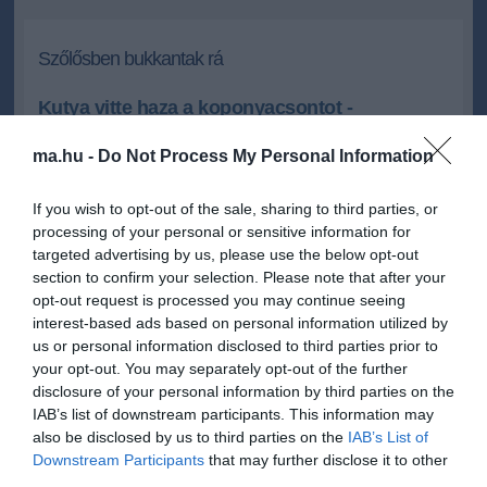
Szőlősben bukkantak rá
Kutya vitte haza a koponyacsontot -
megtalálták a testet is
ma.hu -
Do Not Process My Personal Information
Megtalálták szombaton azt a holttestet, aminek koponyacsontját
egy héttel korábban egy szekszárdi ember kutyája vitt haza.
If you wish to opt-out of the sale, sharing to third parties, or
processing of your personal or sensitive information for
2012.09.16 09:12
+
-
targeted advertising by us, please use the below opt-out
HavariaPress
section to confirm your selection. Please note that after your
opt-out request is processed you may continue seeing
interest-based ads based on personal information utilized by
Szeptember 8-án tett bejelentést a rendőrségen egy szekszárdi
us or personal information disclosed to third parties prior to
ember, hogy kutyája egy koponyacsontot vitt haza. A vizsgálatok
your opt-out. You may separately opt-out of the further
szerint a csont egy idős emberé lehetett. Szombaton fél 1 körül,
disclosure of your personal information by third parties on the
egy szekszárdi szőlős közelében találtak egy holttestet. Az
IAB’s list of downstream participants. This information may
igazságügyi orvos szakértő elsődleges véleménye szerint a
also be disclosed by us to third parties on the
IAB’s List of
koponyacsont a holttesthez tartozik. Az elhunyt egy hajléktalan
Downstream Participants
that may further disclose it to other
férfi volt. A rendőrség a helyszíni szemle során az
idegenkezűséget kizárta, a haláleset körülményeit közigazgatási
third parties.