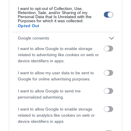
etnikumtól és az életkortól is függhet, és minden nő esetében más
és más.
I want to opt-out of Collection, Use,
Retention, Sale, and/or Sharing of my
7. tévhit: A fiatal nőkben nem alakul ki emlőrák.
Personal Data that Is Unrelated with the
Purposes for which it was collected.
Opted Out
Tény: Igaz, hogy
a betegség a változó koron átesett nőkben
gyakoribb,
mégis bármilyen életkorban jelentkezhet. Az összes
emlőrákos eset 25 százaléka 50 éven aluli nőkben alakul ki, és
Google consents
esetükben magasabb a halálozás aránya.
I want to allow Google to enable storage
Mivel a fiatal nőknek feszesebb a melle, a mammográfiai vizsgálat
related to advertising like cookies on web or
nehezebben mutatja ki a csomókat, ezért 20 éves kortól érdemes
device identifiers in apps.
minden nőnek rendszeres önvizsgálatot végeznie, 3 évente orvosi
szűrést kérni, 40 éves kortól pedig rendszeres mammográfiai
I want to allow my user data to be sent to
vizsgálatokat végeztetni.
Google for online advertising purposes.
8. tévhit: A dezodorok és izzadásgátlók emlőrákot okoznak.
I want to allow Google to send me
personalized advertising.
Tény: Ha valaki kerüli ezeket a pipereholmikat, attól még nem
szünteti meg az emlőrák kockázatát. 2002-ben a Hutchinson
I want to allow Google to enable storage
Rákkutató Központ kutatása kimutatta, hogy nincs összefüggés a
related to analytics like cookies on web or
dezodor illetve izzadásgátló használata és az emlőrák között.
device identifiers in apps.
A pletykák szerint az izzadásgátlók megakadályozzák a