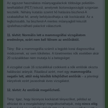
Az egyszer használatos műanyagpalackok többsége polietilén-
tereftalátból (PET) készül, amelynek biztonságosságát szigorúan
tesztelik. Néhány kutatás szerint hő hatására biszfenol-A
szabadulhat fel, amely befolyásolhatja a rák kockázatát. Az a
legbiztosabb, ha biszfenol-A mentes műanyagból készült
újrafelhasználható palackot választunk.
11. tévhit: Normális lett a mammográfiai vizsgálatom
eredménye, ezért nem kell félnem az emlőráktól.
Tény: Bár a mammográfia számít a legjobb korai diagnosztikai
módszernek, ez sem tökéletes. A tünetmentes nők esetében akár
20 százalékban nem mutatja ki a betegséget.
A vizsgálat csak 16 százalékkal csökkenti a nők emlőrák okozta
halálozási arányát. Ráadásul azért, mert egy
mammográfia
negatív lett, attól még később kifejlődhet emlőrák
– a jelenlegi
irányelvek ezért javasolnak éves vizsgálatot.
12. tévhit: Az emlőrák megelőzhető.
Tény: Igaz, hogy bizonyos kockázati tényezőket, például az
elhízást és a mozgáshiányt megváltoztathatjuk, még
nincs elég