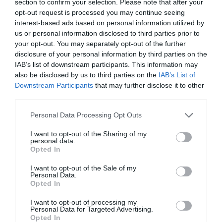
section to confirm your selection. Please note that after your
5. tévhit: A mammográfia emlőrákot okoz.
opt-out request is processed you may continue seeing
interest-based ads based on personal information utilized by
Tény:
A sugárzás káros hatásainak kockázata eltörpül a korai
us or personal information disclosed to third parties prior to
diagnózis óriási előnyei mellett.
A 40 éven felüli nőknek
your opt-out. You may separately opt-out of the further
általában azt javasolják, hogy évente végeztessenek
mammográfiai vizsgálatot. A sugárzás szintjét hatóságilag
disclosure of your personal information by third parties on the
szabályozzák, és meglehetősen alacsonyan szabják meg –
IAB’s list of downstream participants. This information may
körülbelül annyi, mint természetes forrásból származó sugárzás 3
also be disclosed by us to third parties on the
IAB’s List of
hónap alatt.
Downstream Participants
that may further disclose it to other
third parties.
6. tévhit: A fogamzásgátló tabletták emlőrákot okoznak.
Please note that this website/app uses one or more Google
Personal Data Processing Opt Outs
Tény: Az orvosok szerint
nincs elegendő bizonyíték ahhoz,
hogy
services and may gather and store information including but
azt javasolják a nőknek, hogy az emlőrák elkerülése érdekében
not limited to your visit or usage behaviour. You may click to
I want to opt-out of the Sharing of my
abbahagyják a fogamzásgátló gyógyszerek szedését.
personal data.
grant or deny consent to Google and its third-party tags to
Opted In
use your data for below specified purposes in below Google
Bár a 90-es években még azt mutatták ki a tanulmányok, hogy a
consent section.
fogamzásgátlót szedők esetében valamivel nagyobb a kockázat, a
I want to opt-out of the Sale of my
Personal Data.
szakértők hangsúlyozzák, hogy a mai fogamzásgátló
Opted In
készítmények összetétele sokat változott azóta, a többségük
sokkal kevesebb hormont tartalmaz.
I want to opt-out of processing my
Personal Data for Targeted Advertising.
A fogamzásgátlóval összefüggő emlőrák kockázat ráadásul az
Opted In