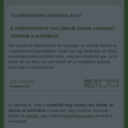
"A melltartóviselés emlőrákot okoz?"
A melltartóméret nem játszik benne szerepet! -
Tévhitek a mellrákról
Sok pletyka és ellentmondás lát napvilágot az emlőrák okaival és
megelőzésével kapcsolatban. Csak mert egy barátnőnk azt állítja,
a melltartóviselés emlőrákot okoz, még nem feltétlenül igaz. Az is
téved, aki azt hiszi, ha nem fordult elő a családjában emlőrák,
nincs kitéve a kockázatnak.
2011.05.04 08:50
+
-
medipress.hu
Az igazság az, hogy
a szakértők még mindig nem tudják, mi
okozza az emlőrákot;
csupán azt, hogy bizonyos tényezők,
például az
elhízás
vagy a túlzott
alkoholfogyasztás
növelheti a
kockázatát.