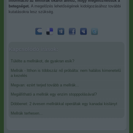
információ az emlőrák okáról ahhoz, hogy megelőzhessük a
betegséget.
A megelőzés lehetőségének kidolgozásához további
kutatásokra lesz szükség.
Kapcsolódó írások:
Túlélte a mellrákot, de gyakran esik?
Mellrák - Itthon is többszáz nő próbálta: nem halálos kimenetelű
a kezelés
Megvan: ezért terjed tovább a mellrák...
Megállítható a mellrák egy enzim stopppolásával?
Döbbenet: 2 évesen mellrákkal operáltak egy kanadai kislányt
Mellrák terhesen...