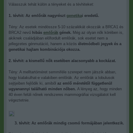
Válasszuk tehát külön a tényeket és a tévhiteket:
1. tévhit: Az emlőrák nagyrészt
genetika
i eredetű.
Tény: Az esetek mindössze 5-10 százalékát okozzák a BRCA1 és
BRCA2 nevű
hibás
emlőrák
gének.
Még az olyan nők körében is,
akiknek családjában előfordult emlőrák, sok esetet nem a
jellegzetes génmutáció, hanem a közös
életmódbeli jegyek és a
genetikai hajlam kombinációja okozza.
2. tévhit: a kismellű nők esetében alacsonyabb a kockázat.
Tény: A melltartóméret semmiféle szerepet nem játszik abban,
hogy kialakulhat-e valakiben emlőrák. Az emlőrák a lobulusok
sejtjeiben fejlődik ki, amiből
az emlő méretétől függetlenül
ugyanannyi található minden nőben.
A lényeg az, hogy minden
40 éven felüli nőnek rendszeres mammográfiai vizsgálatot kell
végeztetnie.
3. tévhit: Az emlőrák mindig csomó formájában jelentkezik.