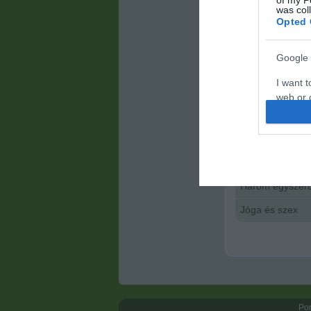
segítségével elé
was col
csökkentése nag
Opted 
„Ez a relatíve 
kezelésében, am
Google 
jön szóba”
– mon
I want t
web or d
I want t
purpose
Kapcsolódó 
I want 
Három egyszerű 
I want t
Jóga és szex
web or d
I want t
or app.
I want t
Por