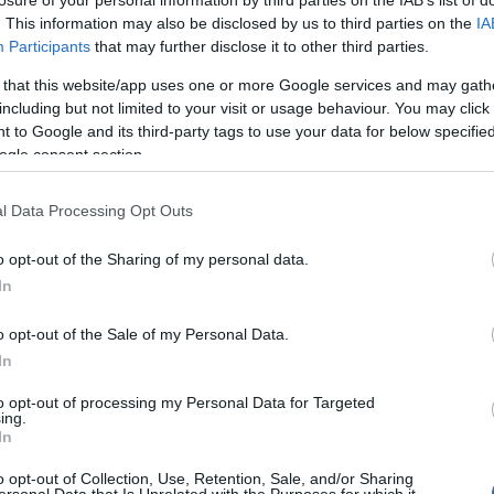
A Psychosomatic Medicine folyóirat januári számában
. This information may also be disclosed by us to third parties on the
IA
mányban Joshua A. Grant, a Montreali Egyetem
Participants
that may further disclose it to other third parties.
nek kutatója és kollégája, Dr. Pierre Rainville 13 olyan
zsgált, akik valamennyien széleskörű tapasztalatokkal
 that this website/app uses one or more Google services and may gath
buddhizmusban gyökerező, a külső és a belső
including but not limited to your visit or usage behaviour. You may click 
aránt figyelő Zen-meditáció terén.
 to Google and its third-party tags to use your data for below specifi
tot 13 olyan hasonló korú ember alkotta, akik soha
ogle consent section.
y meditáltak. A résztvevőket hőhatásnak tették ki
mleges), egy 43ºC-os (meleg, ám nem fájdalmas) és
ró és mérsékelten fájdalmas) inger segítségével.
l Data Processing Opt Outs
lt személyek csukott szemmel koncentráltak a
rült, hogy a gyakorlott meditátorok kevesebb
o opt-out of the Sharing of my personal data.
k, mint azok, akik soha nem meditáltak.
In
kat a legendákat, amikor valaki érzéstelenítés nélkül,
gy koncentráció segítségével visel el egy fájdalmas
o opt-out of the Sale of my Personal Data.
ászati beavatkozást
” – mondta el Grant.
„Ez nem azt
In
 Zen-meditáció gyakorlásával soha nem lesz szükség
tásra”
, azonban azt sugallja, hogy sokkal jobban
to opt-out of processing my Personal Data for Targeted
hogy mi történik velünk.
ing.
In
son, a Massachusetsi Közkórház Benson-Henry Test-
s Intézetének címzetes igazgatója szerint a stressz
o opt-out of Collection, Use, Retention, Sale, and/or Sharing
ulások 60-90 százalékáért felelős, így a meditáció
ersonal Data that Is Unrelated with the Purposes for which it