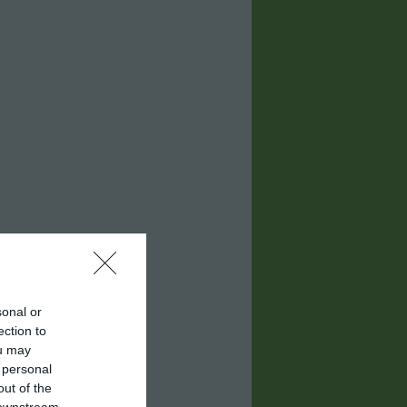
sonal or
ection to
ou may
 personal
out of the
 downstream