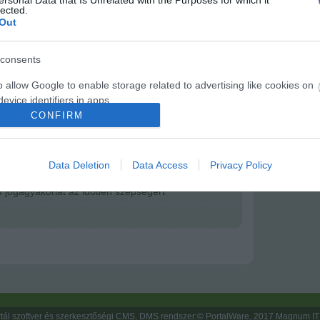
rt ellazulás és a fájdalom ilyen módon történő
lected.
yon fontos lehet.
Out
hatásos olcsó megközelítés segíthet olyan betegségek
elyeknél a gyógyszeres és a sebészeti kezelés nem
consents
dta el Benson.
o allow Google to enable storage related to advertising like cookies on
evice identifiers in apps.
CONFIRM
o allow my user data to be sent to Google for online advertising
s.
írások:
Data Deletion
Data Access
Privacy Policy
to allow Google to send me personalized advertising.
jógagyakorlat az időtlen szépségért
o allow Google to enable storage related to analytics like cookies on
evice identifiers in apps.
o allow Google to enable storage related to functionality of the website
o allow Google to enable storage related to personalization.
tál szoftver és szerkesztőségi CMS, DMS rendszer:© PortalWare, 2017 Magnum IT 