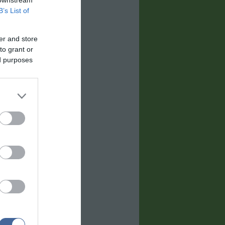
B’s List of
er and store
to grant or
ed purposes