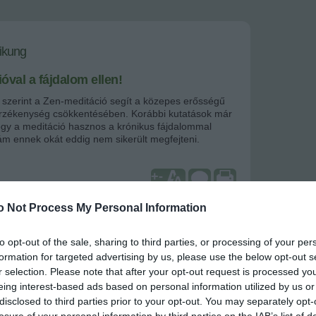
sikung
óval a fájdalom ellen!
 szerint a Zen-meditáció segít a közepes erősségű
 érzékenység csökkentésében. Korábbi kutatások már
hogy a meditáció hasznos a krónikus fájdalommal
m ennek okát eddig nem sikerült megfejteni.
+
-
o Not Process My Personal Information
szségvédelmi Intézet Kiegészítő és Alternatív
pontja szerint a különböző meditációs technikák
centrálás, a légzés, az ellazulás, a megnyugvás, a
to opt-out of the sale, sharing to third parties, or processing of your per
, a jó közérzet és a betegségek megelőzése
formation for targeted advertising by us, please use the below opt-out s
r selection. Please note that after your opt-out request is processed y
csikung és más technikák során négy alapelvet kell
eing interest-based ads based on personal information utilized by us or
ni: egy nyugodt helyen, egy kényelmes (de előírt)
disclosed to third parties prior to your opt-out. You may separately opt-
ntrálva szabad folyást kell engedni a
losure of your personal information by third parties on the IAB’s list of