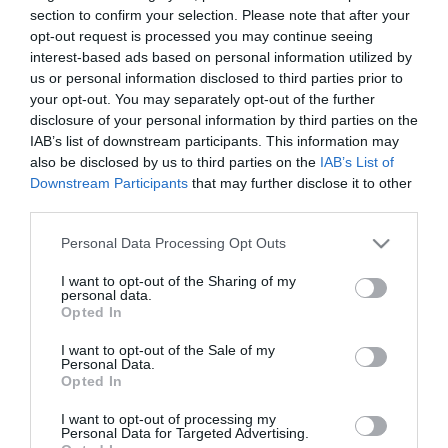
section to confirm your selection. Please note that after your
Fotó: redbookmag.com
De tényleg, mit gondol róla a
opt-out request is processed you may continue seeing
mellpumpáról? Sok, egymásnak ellentmondó dolog kavarog a
interest-based ads based on personal information utilized by
fejében.
us or personal information disclosed to third parties prior to
your opt-out. You may separately opt-out of the further
Még arra is emlékszik, hogy amikor a neje - fáradtan, nem sokkal
disclosure of your personal information by third parties on the
a
szülés
után - először vetett egy pillantást a
baljós külsejű
IAB’s list of downstream participants. This information may
készülékre,
megállíthatatlanul sírni kezdett.
also be disclosed by us to third parties on the
IAB’s List of
Downstream Participants
that may further disclose it to other
A szerkezet a férfiembert a gazdagságokban használatos eszközre
emlékezteti. Ugyanakkor kíváncsi rá, hogyan is működik.
Mert
third parties.
ugye a férfit foglalkoztatják a technikai dolgok,
a működési
Please note that this website/app uses one or more Google
elvek.
Personal Data Processing Opt Outs
services and may gather and store information including but
Lehet azt mondani, hogy nincs semmi szexis a mellpumpában, de
not limited to your visit or usage behaviour. You may click to
I want to opt-out of the Sharing of my
personal data.
ez így nem teljesen igaz - véli
Aaron Traister,
philadelphiai lélek-
grant or deny consent to Google and its third-party tags to
Opted In
szakértő, a
Redbook
tanácsadója.
use your data for below specified purposes in below Google
consent section.
I want to opt-out of the Sale of my
Bonyolult egy
kapcsolat
van a férfi és a
mellpumpa
között. Hogy
Personal Data.
mi zajlik az immár apává lett pasi fejében? Egyrészt az
izgalom
,
Opted In
másrészt az ellenérzés generálta gondolatok. "
I want to opt-out of processing my
"Ezek a mellek félelmetesen
szexis
ek...no, de ebben a formában?
Personal Data for Targeted Advertising.