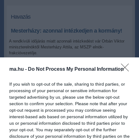
Havazás
Mesterházy: azonnal intézkedjen a kormány!
A rendkívüli időjárás miatt azonnali intézkedést vár Orbán Viktor
miniszterelnöktől Mesterházy Attila, az MSZP elnök-
frakcióvezetője.
ma.hu -
Do Not Process My Personal Information
2013.03.15 11:11
+
-
MTI
If you wish to opt-out of the sale, sharing to third parties, or
processing of your personal or sensitive information for
Mesterházy Attila az MTI-hez péntek délelőtt eljuttatott
targeted advertising by us, please use the below opt-out
közleményében felszólította a kormányfőt: "haladéktalanul utasítsa
section to confirm your selection. Please note that after your
Pintér Sándor belügyminisztert és az állampolgárok biztonságáért
opt-out request is processed you may continue seeing
felelős kormányzati szervek vezetőit, hogy tegyék végre a
interest-based ads based on personal information utilized by
dolgukat!".
us or personal information disclosed to third parties prior to
Az MSZP szerint az eddigiek azt mutatják, hogy "sem a lakossági
your opt-out. You may separately opt-out of the further
tájékoztatás, sem a mentés megszervezése és irányítása nem
disclosure of your personal information by third parties on the