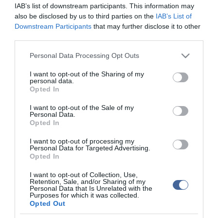
volt megfelelő". A pártelnök azt írta: az Országos
IAB’s list of downstream participants. This information may
Katasztrófavédelmi Főigazgatóság (OKF) tájékoztatása szerint a
also be disclosed by us to third parties on the
IAB’s List of
"rendkívüli időjárási körülmények" miatt több mint százezer ember
Downstream Participants
that may further disclose it to other
maradt áram, mintegy tízezer pedig víz nélkül.
third parties.
Mesterházy Attila közleményében azt kérdezte: rendkívüli-e az az
Please note that this website/app uses one or more Google
Personal Data Processing Opt Outs
időjárás, amelyet több mint egy hete előre jelzett az Országos
services and may gather and store information including but
Meteorológiai Szolgálat? Az MSZP nem érti "miért nem látták előre
not limited to your visit or usage behaviour. You may click to
I want to opt-out of the Sharing of my
a bajt, miért nem hozták meg időben az emberek biztonsága
personal data.
grant or deny consent to Google and its third-party tags to
érdekében szükséges intézkedéseket".
Opted In
use your data for below specified purposes in below Google
consent section.
I want to opt-out of the Sale of my
Personal Data.
Opted In
I want to opt-out of processing my
Kapcsolódó írások:
Personal Data for Targeted Advertising.
Opted In
Audi: sok munkás nem jutott haza a műszakból
I want to opt-out of Collection, Use,
Retention, Sale, and/or Sharing of my
Délutánra Zala megye már talán fellélegezhet
Personal Data that Is Unrelated with the
Purposes for which it was collected.
Bács-Kiskun megyében nincs elzárt település
Opted Out
Aki teheti, továbbra se induljon útnak Fejérben