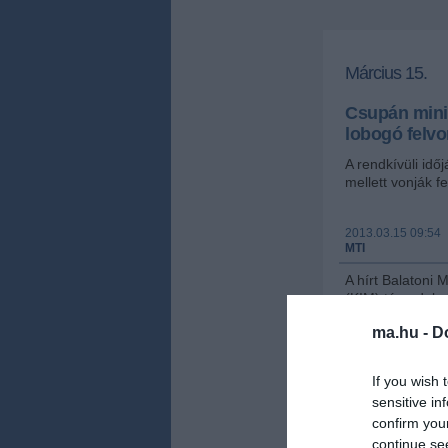
Március 15.
Csupán minim
lobogó felv
A rendkívüli időj
mellett vonják f
2013.03.15 09:54
MTI
A hírt Balatoni 
(KIM) társadalmi
rendkívüli sajtó
ma.hu -
D
Az államtitkár 
alkalmából fel 
If you wish 
ennek levezényl
sensitive in
confirm you
Mint kifejtette
alakult operatív
continue se