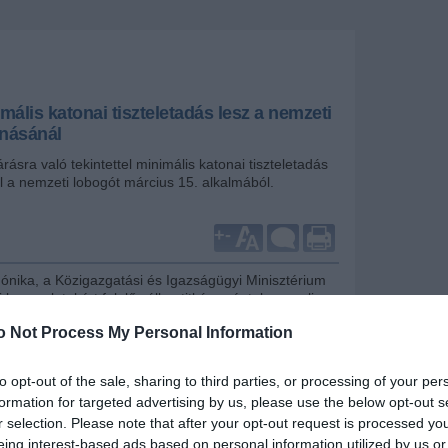
ális katonai tiszteletadás lesz a nemzeti
onásánál
árásra való tekintettel minimális katonai tiszteletadás
el a nemzeti lobogót március 15. alkalmából.
+
-
Mónika, a Közigazgatási és Igazságügyi Minisztérium
 kapcsolatokért felelős államtitkára péntek reggeli
tájékoztatóján jelentette be Budapesten.
o Not Process My Personal Information
elmondta törvényi kötelezettség, hogy a nemzeti ünnep
kell vonni a lobogót. A Magyar Honvédség gondoskodik
to opt-out of the sale, sharing to third parties, or processing of your per
éséről.
formation for targeted advertising by us, please use the below opt-out s
r selection. Please note that after your opt-out request is processed y
: a 2006. augusztus 20-ai ünnepen történtek nyomán
 törzs az elmúlt napokban folyamatosan egyeztetett.
eing interest-based ads based on personal information utilized by us or