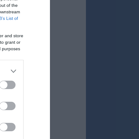
out of the
 downstream
B’s List of
er and store
to grant or
ed purposes