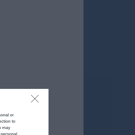
sonal or
ection to
ou may
 personal