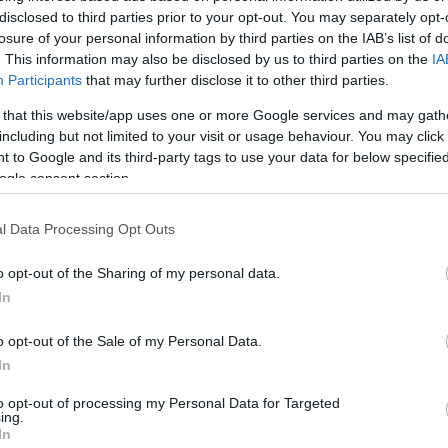
több ezer riasztás és a rengeteg baleset miatt a
disclosed to third parties prior to your opt-out. You may separately opt-
umban csütörtök este a törzs - amelynek tagjai
losure of your personal information by third parties on the IAB’s list of
z Országos Katasztrófavédelmi Főigazgatóság (OKF),
. This information may also be disclosed by us to third parties on the
IA
ség, az Országos Meteorológiai Szolgálat, a
Participants
that may further disclose it to other third parties.
dési Hatóság, a Terrorelhárítási Központ, az
zolgálat és a KIM társadalmi kapcsolatokért felelős
 that this website/app uses one or more Google services and may gath
rendkívüli ülést is tartott.
including but not limited to your visit or usage behaviour. You may click 
kormány a Belügyminisztérium (BM) javaslatára
 to Google and its third-party tags to use your data for below specifi
nem sokkal tíz óra után az összes nyílt, kültéri
ogle consent section.
lemondta. Egyúttal minden pártot, szervezetet és
arra kértek, hogy az emberek testi épsége
dtérre tervezett rendezvényeiket zárt térben tartsák
l Data Processing Opt Outs
zák el.
o opt-out of the Sharing of my personal data.
mfő és Tarlós István főpolgármester közös, a
In
rvezett programja elmarad. A Parlament
a Kossuth- és a Széchenyi-díjak átadását
ünnepségen Áder János köztársasági elnök is részt
o opt-out of the Sale of my Personal Data.
In
 azt mondta: azt nem látták indokoltnak, hogy a
to opt-out of processing my Personal Data for Targeted
onságos helyszínekre tervezett programokat is
ing.
számára, akik a rendkívüli időjárás ellenére úgy
In
kilépnek otthonukból - benti helyszíneken