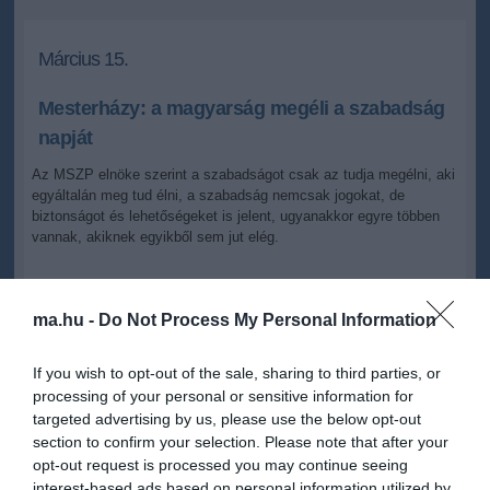
Március 15.
Mesterházy: a magyarság megéli a szabadság
napját
Az MSZP elnöke szerint a szabadságot csak az tudja megélni, aki
egyáltalán meg tud élni, a szabadság nemcsak jogokat, de
biztonságot és lehetőségeket is jelent, ugyanakkor egyre többen
vannak, akiknek egyikből sem jut elég.
2013.03.14 19:48
+
-
MTI
ma.hu -
Do Not Process My Personal Information
If you wish to opt-out of the sale, sharing to third parties, or
Az MSZP elnöke az 1848-49-es forradalom és szabadságharc 165.
processing of your personal or sensitive information for
évfordulóján úgy fogalmazott: március 15-e jóval több, mint a
targeted advertising by us, please use the below opt-out
magyar történelem egyik legfelemelőbb eseményének emléknapja.
section to confirm your selection. Please note that after your
Mint mondta: "ilyenkor nemcsak emlékezünk a szabadság
opt-out request is processed you may continue seeing
kivívására, hanem újból és újból ünnepeljük és megéljük magát a
interest-based ads based on personal information utilized by