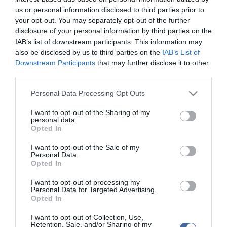
szabadságot is. Ma " szabadságunkat egyrészről a gazdasági
us or personal information disclosed to third parties prior to
lecsúszás és a növekvő elszegényedés, másrészről a magyar
your opt-out. You may separately opt-out of the further
demokrácia és a jogállam eltiprásának veszélye fenyegeti" -
disclosure of your personal information by third parties on the
fogalmazott az MSZP elnöke a miskolci Kossuth szobornál, ahol a
IAB’s list of downstream participants. This information may
hideg ellenére több száz ember gyűlt össze.
also be disclosed by us to third parties on the
IAB’s List of
Downstream Participants
that may further disclose it to other
Mesterházy Attila kijelentette: 165 évvel ezelőtt a szabadság
third parties.
híveinek szuronyokkal kellett szembenézniük, ugyanakkor ma az
ellenfelek fegyvere a populizmus, a nacionalizmus, a megosztás
Please note that this website/app uses one or more Google
Personal Data Processing Opt Outs
és a félelem. A szocialista politikus úgy fogalmazott: 1848 azt
services and may gather and store information including but
üzeni a mának, hogy a szabadságot és a demokráciát nem elég
not limited to your visit or usage behaviour. You may click to
I want to opt-out of the Sharing of my
kivívni, azért mindig küzdeni kell.
personal data.
grant or deny consent to Google and its third-party tags to
Opted In
"Hát küzdeni fogunk, elszántan, keményen és állhatatosan" - tette
use your data for below specified purposes in below Google
hozzá, hangoztatva azt, hogy amíg van joguk a választásra, addig
consent section.
I want to opt-out of the Sale of my
van esélyük a változtatásra. Az MSZP elnöke kijelentette, hogy
Personal Data.
pártja megerősödött, és egy év múlva, a választások után újra
Opted In
megerősítik a demokráciát és Magyarországot. Mesterházy Attila
arról is szólt, hogy a magyar nép fejlődést és szabadságot akar,
I want to opt-out of processing my
Personal Data for Targeted Advertising.
igazságos, európai Magyarországot.
Opted In
I want to opt-out of Collection, Use,
Retention, Sale, and/or Sharing of my