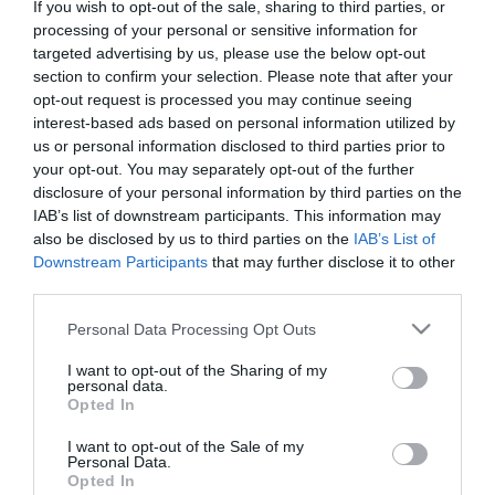
If you wish to opt-out of the sale, sharing to third parties, or
parlament, amely ezt követően elfogadhatja a kis- és
középvállalkozások (kkv) 2009-2010-es helyzetéről szóló jelentést,
processing of your personal or sensitive information for
valamint az atomenergia magyarországi felhasználásának 2009-
targeted advertising by us, please use the below opt-out
2011 közötti biztonsági tapasztalatairól szóló beszámolót.
section to confirm your selection. Please note that after your
opt-out request is processed you may continue seeing
Szavazás várható a trafiktörvény módosításáról, amelyben
interest-based ads based on personal information utilized by
Németh Lászlóné nemzeti fejlesztési miniszter azt kezdeményezi,
us or personal information disclosed to third parties prior to
hogy a nemzeti dohányboltok szeszes italt, energiaitalt, kávét,
your opt-out. You may separately opt-out of the further
ásványvizet, üdítőitalt, valamint újságot is árulhassanak, és akár
disclosure of your personal information by third parties on the
már májusban megkezdhessék a működésüket. Az előterjesztést
IAB’s list of downstream participants. This information may
abban az esetben fogadhatják el már hétfőn, ha egyetlen addig
benyújtott módosító javaslat sem kapja meg a parlamenti többség
also be disclosed by us to third parties on the
IAB’s List of
támogatását.
Downstream Participants
that may further disclose it to other
third parties.
Ezt követően három magánvádas mentelmi ügyben kell döntenie a
Háznak, köztük Orbán Viktor miniszterelnök mentelmi jogának
Please note that this website/app uses one or more Google
Personal Data Processing Opt Outs
felfüggesztéséről is, amelyet a budapesti XX., XXI., XXIII. kerületi
services and may gather and store information including but
bíróság kért. Az Országgyűlés mentelmi bizottsága erről szóló
not limited to your visit or usage behaviour. You may click to
I want to opt-out of the Sharing of my
határozati javaslatában nem részletezi az ügyet, a testület csupán
personal data.
grant or deny consent to Google and its third-party tags to
Opted In
annyit ír, hogy a feljelentésből nem tudták egyértelműen
use your data for below specified purposes in below Google
megállapítani az eset tényállását, illetve a feljelentett érintettségét
consent section.
I want to opt-out of the Sale of my
sem. Tájékoztatásuk szerint a bizottsági tagok "értetlenségüknek
Personal Data.
adtak hangot", miként kerülhetett mentelmi ügyként tárgyalásra
Opted In
egy "lényegileg értelmezhetetlen feljelentés". A testület ezért az