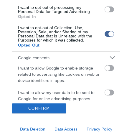
Országos Bírósági Hivatal (OBH) elnökéhez írt levelet, amelyben
I want to opt-out of processing my
kifogásolta a feljelentést, továbbá segítséget kért a hasonló ügyek
Personal Data for Targeted Advertising.
elkerüléséhez.
Opted In
Az Országgyűlés szavazhat még a fideszes Szekó József és a
I want to opt-out of Collection, Use,
Retention, Sale, and/or Sharing of my
jobbikos Novák Előd mentelmi ügyéről is. Ezt követően több,
Personal Data that Is Unrelated with the
korábban tárgyalni kezdett javaslat vitája folytatódhat, majd utolsó
Purposes for which it was collected.
napirendi pontként, várhatóan a késő esti órákban kerül terítékre a
Opted Out
Magyar Művészeti Akadémia működésével kapcsolatos
törvénymódosítás, amely a Műcsarnokot és a Vigadót is
Google consents
ingyenesen átengedné a szervezetnek.
I want to allow Google to enable storage
related to advertising like cookies on web or
device identifiers in apps.
I want to allow my user data to be sent to
Kapcsolódó írások:
Google for online advertising purposes.
CONFIRM
Tiltakozik a dohánybolt új értelmezése ellen a Magyar
I want to allow Google to send me
Bevásárlóközpontok Szövetsége
personalized advertising.
Tovább lehet pályázni a trafiknak indult kisboltokra
Data Deletion
Data Access
Privacy Policy
I want to allow Google to enable storage