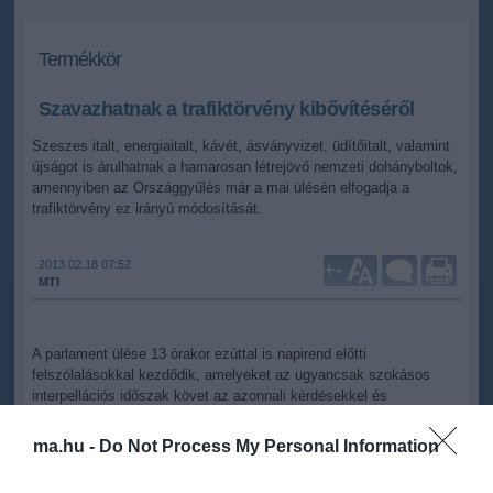
Termékkör
Szavazhatnak a trafiktörvény kibővítéséről
Szeszes italt, energiaitalt, kávét, ásványvizet, üdítőitalt, valamint
újságot is árulhatnak a hamarosan létrejövő nemzeti dohányboltok,
amennyiben az Országgyűlés már a mai ülésén elfogadja a
trafiktörvény ez irányú módosítását.
2013.02.18 07:52
+
-
MTI
A parlament ülése 13 órakor ezúttal is napirend előtti
felszólalásokkal kezdődik, amelyeket az ugyancsak szokásos
interpellációs időszak követ az azonnali kérdésekkel és
kérdésekkel kiegészítve.
ma.hu -
Do Not Process My Personal Information
A határozathozatalok során elsőként két nemzetközi szerződést,
így egy tengerészeti munkaügyi egyezményt is kihirdethet a