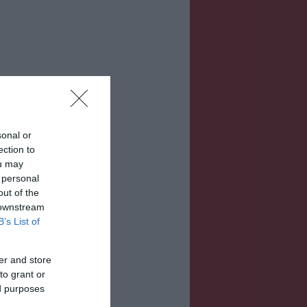
sonal or
ection to
ou may
 personal
out of the
 downstream
B’s List of
er and store
to grant or
ed purposes