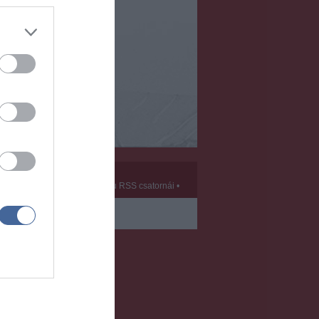
Kft.
vek
•
Partnerek
•
ma.hu RSS csatornái
•