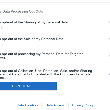
ös úton Szeged és Mórahalom között
l Data Processing Opt Outs
seibe egy motorosbaleset sérültje
o opt-out of the Sharing of my personal data.
 a 6-os főúton Kulcsnál
In
o opt-out of the Sale of my Personal Data.
In
to opt-out of processing my Personal Data for Targeted
ing.
tál szoftver és szerkesztőségi CMS, DMS rendszer:© PortalWare, 2017 Magnum IT 
In
um
•
Adatvédelmi nyiltakozat
•
Fórum
•
Írj Nekünk!
•
Olvasói és moderálási alapel
o opt-out of Collection, Use, Retention, Sale, and/or Sharing
ersonal Data that Is Unrelated with the Purposes for which it
lected.
Out
CONFIRM
consents
o allow Google to enable storage related to advertising like cookies on
Data Deletion
Data Access
Privacy Policy
evice identifiers in apps.