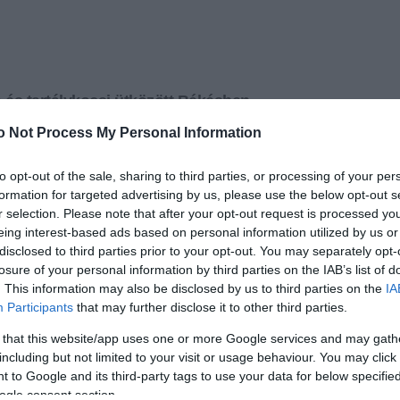
és tartálykocsi ütközött Békésben
gy tartálykocsi és egy személyautó szombaton késő
o Not Process My Personal Information
 megyei Csorvás és Telekgerendás között, a 47-es út
t a helyszínelés idejére teljesen lezárták.
to opt-out of the sale, sharing to third parties, or processing of your per
formation for targeted advertising by us, please use the below opt-out s
+
-
r selection. Please note that after your opt-out request is processed y
eing interest-based ads based on personal information utilized by us or
-főkapitányság sajtószóvivője, Vargáné Szombati
disclosed to third parties prior to your opt-out. You may separately opt-
 az első információik szerint az autó sofőrje
losure of your personal information by third parties on the IAB’s list of
tálykocsi sósavat szállított, de nem rongálódott meg.
. This information may also be disclosed by us to third parties on the
IA
Participants
that may further disclose it to other third parties.
 that this website/app uses one or more Google services and may gath
including but not limited to your visit or usage behaviour. You may click 
 to Google and its third-party tags to use your data for below specifi
írások:
ogle consent section.