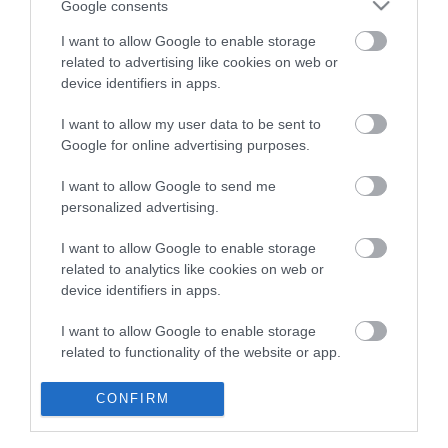
Google consents
általános iskolában meg nem szerzett tudás pótlására kell
fordítani.
I want to allow Google to enable storage
related to advertising like cookies on web or
A KDNP által javasolt vasárnapi zárva tartásról a kormányfő azt
device identifiers in apps.
mondta: ez nem volt napirenden, de lesz egy kereskedelempolitikai
előterjesztés, amikor meghallgatják a szakszervezeteket és a
I want to allow my user data to be sent to
boltokat működtető vállalatokat, döntést ezt követően hoznak.
Google for online advertising purposes.
Tájékoztatása szerint az amerikai beutazási tilalomról sem volt
I want to allow Google to send me
szó a frakcióülésen. Arra a kérdésre, hogy ő ismeri-e annak a hat
embernek a nevét, akiket kitiltottak az Egyesült Államokból, a
personalized advertising.
miniszterelnök azt válaszolta: "majd ha megmondják az
amerikaiak, akkor szívesen elmondom".
I want to allow Google to enable storage
related to analytics like cookies on web or
A Déli Áramlat gázvezetéket érintő kérdésre azt válaszolta: a
device identifiers in apps.
kormány álláspontja szerint a magyar energiabiztonsághoz az kell,
hogy "amit a németek megtehetnek, azt megtehessék a magyarok
I want to allow Google to enable storage
is".
related to functionality of the website or app.
A németek megépítették az Északi Áramlatot, így Ukrajnát mint
I want to allow Google to enable storage
potenciális veszélyforrást "kikapcsolták", hiszen így ott többé nem
CONFIRM
related to personalization.
akadhat el a Németországba tartó gáz - fejtette ki, megismételve:
"mi sem akarunk mást, csak azt, mint a németek, hogy ha