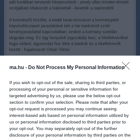
adó korábban tervezett kiterjesztését - amely ellen minden érintett
szolgáltató tiltakozott a kabinetnél - levették a napirendről.
A kormányfő közölte: a keddi tanácskozáson a kormánypárti
képviselőcsoport javaslatokat tett a fair bankokról szóló
törvényjavaslattal kapcsolatban, ezeket a kormány szerdán
tárgyalja meg. Ez egy bonyolult jogszabály lesz, a hitelfelvevőket
fogja védeni, egyensúlyt hoz létre a bankok és a hitelfelvevők
között - fogalmazott Orbán Viktor.
A devizahitelek forintosításáról, annak tervezett ütemezéséről
ma.hu -
Do Not Process My Personal Information
Varga Mihály nemzetgazdasági miniszter ugyancsak a szerdai
kormányülésen ad tájékoztatást - közölte a miniszterelnök,
hozzátéve: "mi sürgetjük egyébként, jó lenne minél hamarabb
If you wish to opt-out of the sale, sharing to third parties, or
túlesni ezen is", de ebben a kérdésben még nem jött létre
processing of your personal or sensitive information for
megállapodás a bankszövetséggel.
targeted advertising by us, please use the below opt-out
section to confirm your selection. Please note that after your
Orbán Viktor beszélt a távközlési adó korábban tervezett
opt-out request is processed you may continue seeing
kiterjesztéséről is. Arra a kérdésre, hogy jövőre lehet-e internetadó,
azt válaszolta: "szerintem nem". Megerősítette: a távközlési adó
interest-based ads based on personal information utilized by
kiterjesztését levették a napirendről, az pedig egy jogtechnikai
us or personal information disclosed to third parties prior to
kérdés, hogy melyik nap nyújtják be a parlamentnek az erre
your opt-out. You may separately opt-out of the further
vonatkozó indítványt.
disclosure of your personal information by third parties on the