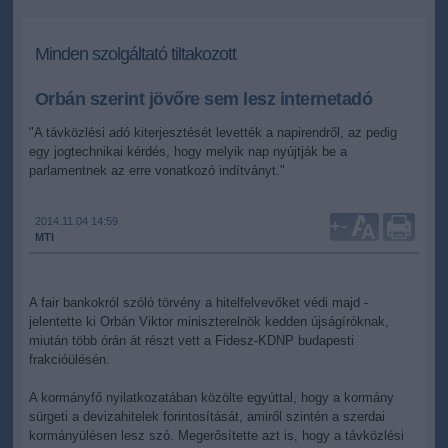
Minden szolgáltató tiltakozott
Orbán szerint jövőre sem lesz internetadó
"A távközlési adó kiterjesztését levették a napirendről, az pedig
egy jogtechnikai kérdés, hogy melyik nap nyújtják be a
parlamentnek az erre vonatkozó indítványt."
2014.11.04 14:59
+
-
MTI
A fair bankokról szóló törvény a hitelfelvevőket védi majd -
jelentette ki Orbán Viktor miniszterelnök kedden újságíróknak,
miután több órán át részt vett a Fidesz-KDNP budapesti
frakcióülésén.
A kormányfő nyilatkozatában közölte egyúttal, hogy a kormány
sürgeti a devizahitelek forintosítását, amiről szintén a szerdai
kormányülésen lesz szó. Megerősítette azt is, hogy a távközlési