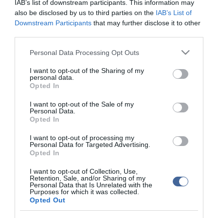
IAB’s list of downstream participants. This information may
Közölte azt is, hogy az összes érintett szolgáltató tiltakozott a
also be disclosed by us to third parties on the
IAB’s List of
kormánynál, személy szerint Varga Mihálynál a tervezett
Downstream Participants
that may further disclose it to other
kiterjesztés ellen. Megemlítette egyúttal, hogy hétfőn telefonon
third parties.
beszélt a Deutsche Telekom vezetőjével, akivel a következő
fejlesztésekről egyeztetett, a kormány ugyanis már korábban aláírt
Please note that this website/app uses one or more Google
Personal Data Processing Opt Outs
egy közös fejlesztésről szóló megállapodást a német vállalattal.
services and may gather and store information including but
not limited to your visit or usage behaviour. You may click to
I want to opt-out of the Sharing of my
"A németeknek is és nekünk is az a célunk, hogy 2018-ra minden
personal data.
grant or deny consent to Google and its third-party tags to
lakásban - Németországban és Magyarországon is - legyen
Opted In
szélessávú internet. Ebben a Deutsche Telekom kiemelt partner" -
use your data for below specified purposes in below Google
fejtette ki.
consent section.
I want to opt-out of the Sale of my
Personal Data.
A frakcióülésen téma volt emellett az oktatás átalakítása -
Opted In
tájékoztatott Orbán Viktor, aki kulcskérdésnek tartja ennek ügyét,
a következő négy év legfontosabb feladata ugyanis szerinte a
I want to opt-out of processing my
Personal Data for Targeted Advertising.
versenyképesség javítása, amit elsősorban az oktatási rendszer
Opted In
"minőségi feljavításán" keresztül tudnak elérni, "tehát oda sok
pénzt és sok energiát akarunk majd fordítani a következő
I want to opt-out of Collection, Use,
időszakban".
Retention, Sale, and/or Sharing of my
Personal Data that Is Unrelated with the
A kormány célja - folytatta -, hogy "a szakképző intézményekben a
Purposes for which it was collected.
szakképzéssel lehessen foglalkozni, ne pedig az általános
Opted Out
iskolában meg nem tanított tudás megtanításával", ahogyan ez ma
történik, mert most a szakképzés három évéből egyet általában az