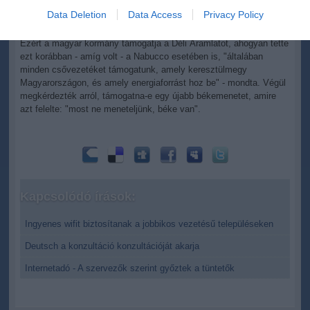
Ukrajnában gond van, attól még Magyarországon legyen gáz,
I want to allow Google to enable storage
Data Deletion
Data Access
Privacy Policy
ehhez meg kell egy cső".
related to security, including authentication
functionality and fraud prevention, and other
Ezért a magyar kormány támogatja a Déli Áramlatot, ahogyan tette
user protection.
ezt korábban - amíg volt - a Nabucco esetében is, "általában
minden csővezetéket támogatunk, amely keresztülmegy
Magyarországon, és amely energiaforrást hoz be" - mondta. Végül
megkérdezték arról, támogatna-e egy újabb békemenetet, amire
azt felelte: "most ne meneteljünk, béke van".
Kapcsolódó írások:
Ingyenes wifit biztosítanak a jobbikos vezetésű településeken
Deutsch a konzultáció konzultációját akarja
Internetadó - A szervezők szerint győztek a tüntetők