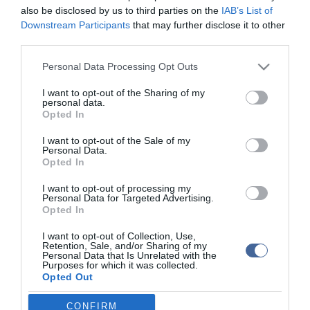
also be disclosed by us to third parties on the
IAB’s List of
A hírről beszámoló lapok internetes oldalaira heves hozzászólások
Downstream Participants
that may further disclose it to other
érkeztek, volt, aki felvetette, hogy 2026-2030-ra már nem lesznek
third parties.
macskák Belgiumban.
Please note that this website/app uses one or more Google
Personal Data Processing Opt Outs
A hatóságok azt állítják, hogy még nem született végleges döntés,
services and may gather and store information including but
és ősszel tanácskozást folytatnak majd a tervekről.
not limited to your visit or usage behaviour. You may click to
I want to opt-out of the Sharing of my
personal data.
grant or deny consent to Google and its third-party tags to
Oscar, a műlábas macska...
Opted In
use your data for below specified purposes in below Google
consent section.
I want to opt-out of the Sale of my
Personal Data.
Opted In
I want to opt-out of processing my
Kapcsolódó írások:
Personal Data for Targeted Advertising.
Opted In
Döbbenet! A macska alakú rúzs a legújabb trend!
I want to opt-out of Collection, Use,
Retention, Sale, and/or Sharing of my
Macskahús receptek borzolják az idegeket Olaszországban
Personal Data that Is Unrelated with the
Purposes for which it was collected.
Fegyverrel lőttek macskára Pécsett
Opted Out
Előző életét kereste a buszozó macska?
Google consents
CONFIRM