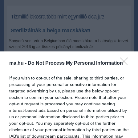
Tízmillió lakosra több mint egymillió cica jut!
Sterilizálnák a belga macskákat!
Sanyarú sors vár a Belgiumban élő macskákra: a hatóságok tervei
szerint 2016-ig az összes példányt sterilizálnák.
2010.08.21 10:45
ma.hu -
Do Not Process My Personal Information
+
-
MTI
If you wish to opt-out of the sale, sharing to third parties, or
processing of your personal or sensitive information for
Mindennek oka, hogy Belgiumban túlságosan is elszaporodtak a
targeted advertising by us, please use the below opt-out
macskák, tízmillió lakosra több mint egymillió jut belőlük.
section to confirm your selection. Please note that after your
opt-out request is processed you may continue seeing
"Az eddigi erőfeszítések nem vezettek semmire, muszáj valamit
interest-based ads based on personal information utilized by
tennünk"
- monda egy szakértő.
us or personal information disclosed to third parties prior to
A tervek szerint először a kóbor macskákat csípik fülön, majd
your opt-out. You may separately opt-out of the further
következnek a tenyésztők példányai, majd a családoknál lévő
disclosure of your personal information by third parties on the
állatok.
IAB’s list of downstream participants. This information may