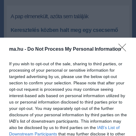
A pap elmenekült, azóta sem találják
Keresztelés közben halt meg egy csecsemő
Megrázó tragédia történt egy moldovai településen. Egy másfél
hónapos csecsemő keresztelés közben halt meg, feltehetően
ma.hu -
Do Not Process My Personal Information
megfulladt a szertartás közben.
If you wish to opt-out of the sale, sharing to third parties, or
2010.07.26 14:30
+
-
processing of your personal or sensitive information for
manna.ro
targeted advertising by us, please use the below opt-out
section to confirm your selection. Please note that after your
opt-out request is processed you may continue seeing
Egy másfél hónapos csecsemő keresztelés közben halt meg,
interest-based ads based on personal information utilized by
feltehetően megfulladt, mivel a szertartás végző pap nem takarta
us or personal information disclosed to third parties prior to
el az arcát, amikor belemerítette a keresztelőmedencébe.
your opt-out. You may separately opt-out of the further
disclosure of your personal information by third parties on the
A szülők elkeseredésükben azt követelik az egyházkerület
elöljáróitól és a rendőrségtől, hogy vonják felelősségre a felelőtlen
IAB’s list of downstream participants. This information may
papot, akinek azóta nyoma veszett.
also be disclosed by us to third parties on the
IAB’s List of
Downstream Participants
that may further disclose it to other