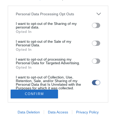
third parties.
Az alámerítést követően a
Please note that this website/app uses one or more Google
szülők észrevették, hogy a kicsi már nem szuszog, ezért egy
Personal Data Processing Opt Outs
services and may gather and store information including but
orvosi rendelőbe vitték, mindhiába.
not limited to your visit or usage behaviour. You may click to
I want to opt-out of the Sharing of my
personal data.
A pap megijedt attól, hogy esetleg ő ölte meg a csecsemőt, és
grant or deny consent to Google and its third-party tags to
Opted In
elmenekült a településről. Azóta a telefonhívásokra sem válaszol.
use your data for below specified purposes in below Google
consent section.
I want to opt-out of the Sale of my
Hasonló szerencsétlenség tavaly Romániában, Szeben megyében
Personal Data.
is történt. Egy kisfiú szintén a keresztelési ceremónia egyik
Opted In
elengedhetetlen mozzanata, az alámerítést követően lett rosszul,
és halt meg. A szülők nem kérték a pap felelősségre vonását.
I want to opt-out of processing my
Personal Data for Targeted Advertising.
Opted In
A tragédiáról készült videót
ide kattintva
megtekinthetik!
I want to opt-out of Collection, Use,
Retention, Sale, and/or Sharing of my
Personal Data that Is Unrelated with the
Purposes for which it was collected.
Opted Out
CONFIRM
Google consents
Data Deletion
Data Access
Privacy Policy
Portál szoftver és szerkesztőségi CMS, DMS rendszer:© PortalWare, 2017
I want to allow Google to enable storage