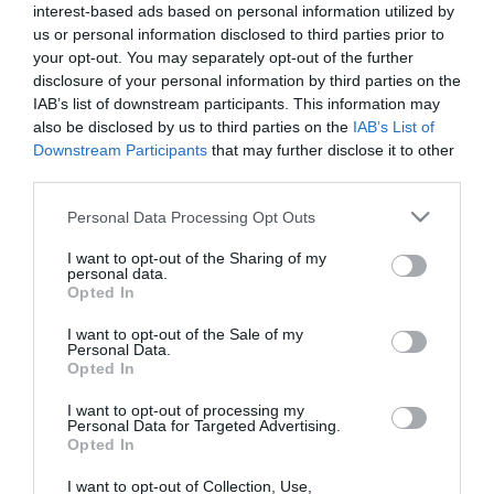
interest-based ads based on personal information utilized by
hogy milyen boldogok voltak. Nem vagyok elfogult, de
us or personal information disclosed to third parties prior to
kijelenthetem, hogy a Lotusoknak volt a legnagyobb sikere a
your opt-out. You may separately opt-out of the further
hétvégén. Sőt, sokan kifejezetten női pilótát kerestek, hogy
megmutassuk nekik a versenypályát
” – magyarázta Fruzsi.
disclosure of your personal information by third parties on the
IAB’s list of downstream participants. This information may
also be disclosed by us to third parties on the
IAB’s List of
Downstream Participants
that may further disclose it to other
Fotó: Redlemon
third parties.
A 16 éves, egyensúlyproblémákkal küzdő Halas Kálmánt is Fruzsi
autóztatta meg a Forma 1-es magyar pályán. „
Nagyon nagy
Please note that this website/app uses one or more Google
Personal Data Processing Opt Outs
élmény volt, most először mentem a Hungaroringen. Nem féltem,
services and may gather and store information including but
mert Fruzsi meglepően jól vezetett. Hogy mennyivel mentünk a
not limited to your visit or usage behaviour. You may click to
I want to opt-out of the Sharing of my
célegyenesekben, nem tudom, de nagyon gyorsan
” – mondta
personal data.
grant or deny consent to Google and its third-party tags to
Kálmán.
Opted In
use your data for below specified purposes in below Google
consent section.
Fruzsi egy éve kezdett el versenyezni a Lotus Ladies Cup
I want to opt-out of the Sale of my
Personal Data.
mezőnyében, tavaly Hollandiába és Indiába is eljutott a
Opted In
versenysorozat indulójaként. A SportKlub sztárja annyira
megszerette a száguldást, hogy idén is rajthoz áll. Ha kíváncsi
I want to opt-out of processing my
arra, hogy milyen volt Fruzsi és Kálmán közös autózása a
Personal Data for Targeted Advertising.
Hungaroringen, ne hagyja ki a
MezTelenül
adását április 10-én
Opted In
20:15-kor a SportKlub műsorán!
I want to opt-out of Collection, Use,