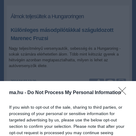
Álmok teljesültek a Hungaroringen
Különleges másodpilótákkal száguldozott
Marenec Fruzsi
Nagy teljesítményű versenyautók, sebesség és a Hungaroring -
sokak számára elérhetetlen álom. Több mint kétszáz gyerek a
hétvégén azonban megtapasztalhatta, milyen is lehet az
autóversenyzők élete.
2014.04.02 13:29
+
-
ma.hu
ma.hu -
Do Not Process My Personal Information
Marenec Fruzsi
újra a Lotus volánja mögé ült, most azonban nem
If you wish to opt-out of the sale, sharing to third parties, or
versenyzett a csinos műsorvezető, hanem egy jó ügy mellé állt. „
A
processing of your personal or sensitive information for
magyar autóversenyzők összefogtak és egy emberként vettek
targeted advertising by us, please use the below opt-out
részt ezen az eseményen. Több mint kétszáz egészséges és
section to confirm your selection. Please note that after your
beteg kisgyereket vittünk körbe a Hungaroringen. Óriási élmény
opt-out request is processed you may continue seeing
volt számomra, ahogy láttam a gyerekek szemében a lelkesedést,