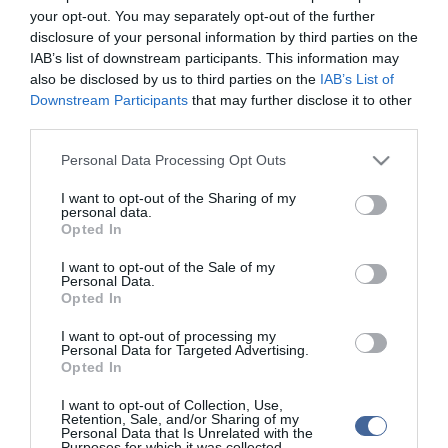
Az államtitkár kiemelte: a mostani megállapodás is a magyar
your opt-out. You may separately opt-out of the further
gazdaság versenyképességének folyamatos és dinamikus
disclosure of your personal information by third parties on the
növekedését szolgálja - írják a közleményben.
IAB’s list of downstream participants. This information may
also be disclosed by us to third parties on the
IAB’s List of
Kína Magyarország egyik legfontosabb Európán kívüli
Downstream Participants
that may further disclose it to other
külkereskedelmi partnere, így napjainkban kulcsfontosságú a két
third parties.
ország közötti együttműködés az infrastruktúra, és a
kereskedelem, különösen a digitális kereskedelem terén.
Please note that this website/app uses one or more Google
Personal Data Processing Opt Outs
Magyarország szempontjából a Kínával való hatékony gazdasági
services and may gather and store information including but
együttműködés kiemelt jelentőséggel bír a magyar gazdaság
not limited to your visit or usage behaviour. You may click to
I want to opt-out of the Sharing of my
versenyképességének folyamatos és dinamikus növekedése
personal data.
grant or deny consent to Google and its third-party tags to
érdekében - hangsúlyozta Izer Norbert a PM közleménye szerint.
Opted In
use your data for below specified purposes in below Google
consent section.
Azt mondta, a mostani megállapodás célja a digitális
I want to opt-out of the Sale of my
kereskedelem működéséhez szükséges környezet feltételeinek
Personal Data.
Opted In
vizsgálata, valamint a jó gyakorlatok kialakítása és fejlesztése
ezen a téren. Az ilyen együttműködési nyilatkozatok számos
I want to opt-out of processing my
módon segíthetnek mind a hatóságoknak, mind a
Personal Data for Targeted Advertising.
vállalkozásoknak, és így a mindennapi életet érintő területeken is
Opted In
pozitív hatást gyakorolhatnak - emelte ki az államtitkár. Úgy
fogalmazott: a megállapodás elősegíti a jogszabályok eredményes
I want to opt-out of Collection, Use,
betartatását, erősíti a kereskedelmi kapcsolatokat, támogatja a
Retention, Sale, and/or Sharing of my
technológiai fejlődést és eredményesebbé teszi a
Personal Data that Is Unrelated with the
Purposes for which it was collected.