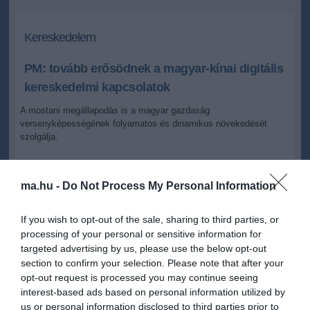
Kereskedelem
PM: tovább erősödnek a magyar-kínai digitális
kereskedelmi kapcsolatok
A mostani megállapodás is a magyar gazdaság
versenyképességének folyamatos és dinamikus növekedését
szolgálja.
2024.05.09 21:30
+
-
MTI
ma.hu -
Do Not Process My Personal Information
If you wish to opt-out of the sale, sharing to third parties, or
A magyar-kínai gazdasági kapcsolatok erősödése kiemelt
processing of your personal or sensitive information for
fontosságú mindkét ország számára - jelentette ki Izer Norbert, a
targeted advertising by us, please use the below opt-out
Pénzügyminisztérium (PM) adóügyekért felelős államtitkára,
section to confirm your selection. Please note that after your
miután kereskedelmi együttműködési szándéknyilatkozatot írt alá
opt-out request is processed you may continue seeing
Wu Jianggal, Shandong Dihao International Investment Limited
interest-based ads based on personal information utilized by
Company képviselőjével a szaktárca tájékoztatása szerint.
us or personal information disclosed to third parties prior to