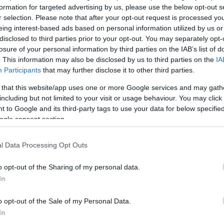
l 30-40 eset halálos. A kémények és
formation for targeted advertising by us, please use the below opt-out s
sek rendszeres, szakszerű ellenőrzésével azonban
r selection. Please note that after your opt-out request is processed y
nnének a tragédiák. Leikauf Tibor elmondta, hogy
eing interest-based ads based on personal information utilized by us or
szerte mintegy 60 kisebb-nagyobb vállalkozás végzi a
disclosed to third parties prior to your opt-out. You may separately opt-
lió kémény ellenőrzését, tisztítását a települési,
losure of your personal information by third parties on the IAB’s list of
nyzatok megbízásából.
. This information may also be disclosed by us to third parties on the
IA
-jén életbe lépő jogszabály-változással a
Participants
that may further disclose it to other third parties.
i közszolgáltatás ellátási kötelezettségét a
 önkormányzatai veszik át. Hozzátette, hogy a
 that this website/app uses one or more Google services and may gath
j tevékenységek is megjelennek a kéményseprő-ipari
including but not limited to your visit or usage behaviour. You may click 
ban a biztonság és a környezetvédelem érdekében,
 to Google and its third-party tags to use your data for below specifi
sok azonban jövőre még nem, hanem várhatóan csak
ogle consent section.
pnek életbe. ( Az új jogszabály a kéményseprőipar
i a kémény, valamint az égéstermék paramétereinek
ovábbá a tüzelőberendezés levegő-utánpótlásának
l Data Processing Opt Outs
öke felhívta a figyelmet, hogy a kéményeket általában
o opt-out of the Sharing of my personal data.
ell ellenőrizni, azonban ha valaki például
In
erélt a lakásában, konyhai szagelszívót, vagy egyéb
ést szerelt fel, esetleg kandallót helyezett üzembe,
o opt-out of the Sale of my Personal Data.
l is át kell nézetni a rendszert. Hozzátette, hogy a
rzése mellett a tüzelőberendezések karbantartását
In
y-két évente elvégezni. Kiemelte, hogy az egyik