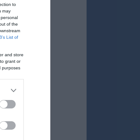
ection to
ou may
 personal
out of the
 downstream
B’s List of
er and store
to grant or
ed purposes