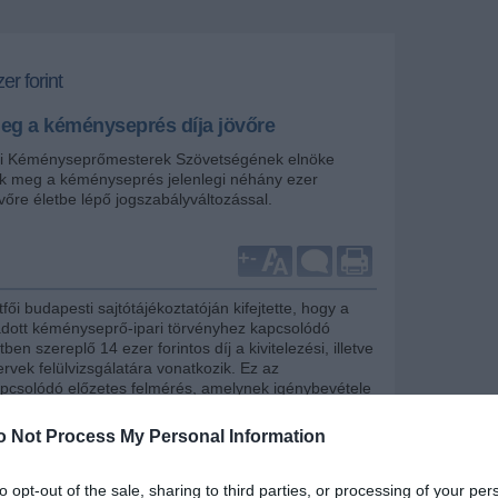
er forint
eg a kéményseprés díja jövőre
i Kéményseprőmesterek Szövetségének elnöke
ik meg a kéményseprés jelenlegi néhány ezer
jövőre életbe lépő jogszabályváltozással.
+
-
fői budapesti sajtótájékoztatóján kifejtette, hogy a
adott kéményseprő-ipari törvényhez kapcsolódó
en szereplő 14 ezer forintos díj a kivitelezési, illetve
rvek felülvizsgálatára vonatkozik. Ez az
pcsolódó előzetes felmérés, amelynek igénybevétele
elező, és nincs köze a közszolgáltatásként végzett
okhoz, illetve a kéményseprők napi munkájához.
o Not Process My Personal Information
ke a fűtésszezon kezdetén arra is felhívta a
 évente 100-150 szén-monoxid-mérgezés történik az
to opt-out of the sale, sharing to third parties, or processing of your per