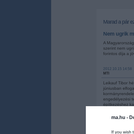
Marad a pár ez
Nem ugrik m
A Magyarország
szerint nem ugr
forintos díja a 
2012.10.15 14:58
MTI
Leikauf Tibor hét
júniusban elfog
kormányrendeletb
engedélyezési te
építkezéshez ka
azonban nem köt
kéményvizsgálat
ma.hu -
D
A szövetség elnö
figyelmet, hogy
If you wish 