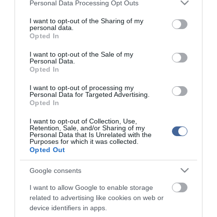
Please note that this website/app uses one or more Google
Personal Data Processing Opt Outs
services and may gather and store information including but
Az űrszonda fedélzetén több különböző, távérzékelési, geofizikai
not limited to your visit or usage behaviour. You may click to
I want to opt-out of the Sharing of my
és helyszíni mérésekre alkalmas műszeregyüttes található, ilyenek
personal data.
grant or deny consent to Google and its third-party tags to
többek között a kamerák, a spektrométerek, valamint a mágneses,
Opted In
use your data for below specified purposes in below Google
sugárzási és részecskekörnyezet tanulmányozására szolgáló
consent section.
műszerek. A JUICE széles körű nemzetközi együttműködésben,
I want to opt-out of the Sale of my
magyar kutatóintézetek és a hazai űripar részvételével készült.
Personal Data.
Opted In
A tíz fedélzeti műszeregyüttes mellett a többcélú PRIDE a JUICE
I want to opt-out of processing my
tudományos programjának egyfajta "bónuszkísérlete", amely
Personal Data for Targeted Advertising.
hozzájárul a küldetés minél jobb tudományos hasznosításához,
Opted In
miközben nem igényel külön erre a célra fejlesztett fedélzeti
műszert. Az űrszonda által kibocsátott rádiójeleket a kutatók földi
I want to opt-out of Collection, Use,
rádióteleszkóp-hálózatok segítségével, a nagyon hosszú
Retention, Sale, and/or Sharing of my
bázisvonalú interferometria (Very Long Baseline Interferometry,
Personal Data that Is Unrelated with the
Purposes for which it was collected.
VLBI) módszerének alkalmazásával figyelik meg, hogy a lehető
Opted Out
legpontosabban meghatározzák az űrszonda égi helyzetét a távoli
rádiósugárzó aktív galaxismagok (kvazárok) által kijelölt égi
Google consents
vonatkoztatási rendszerben. A PRIDE másik mérési módja a
rádiójelek frekvenciájában észlelhető Doppler-eltolódás vizsgálata,
I want to allow Google to enable storage
amelynek révén az azokat kibocsátó űrszonda látóirányú
related to advertising like cookies on web or
sebességére lehet következtetni.
device identifiers in apps.
Most, amikor a JUICE már úton van a Jupiter felé, a tudományos