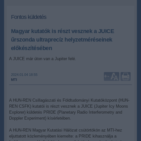
Fontos küldetés
Magyar kutatók is részt vesznek a JUICE
űrszonda ultraprecíz helyzetméréseinek
előkészítésében
A JUICE már úton van a Jupiter felé.
2024.01.04 18:55
+
-
MTI
A HUN-REN Csillagászati és Földtudományi Kutatóközpont (HUN-
REN CSFK) kutatói is részt vesznek a JUICE (Jupiter Icy Moons
Explorer) küldetés PRIDE (Planetary Radio Interferometry and
Doppler Experiment) kísérletében.
A HUN-REN Magyar Kutatási Hálózat csütörtökön az MTI-hez
eljuttatott közleményében kiemelte: a PRIDE kihasználja a