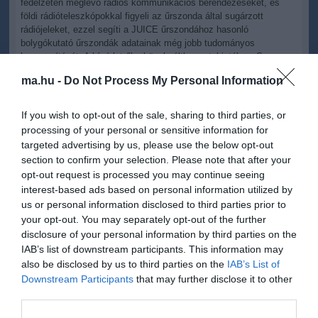
fedélzeten meglévő rádiós kommunikációs berendezéseket, és
földi rádióteleszkópokkal figyeli az űrszonda által sugárzott
rádiójeleket, ezzel segíti a JUICE űrszondához hasonló
bolygókutató űrszondák adatainak még jobb tudományos
hasznosítását. A kísérletről a közelmúltban a tekintélyes Space
Science Reviews folyóiratban jelent meg egy részletes áttekintő
ma.hu -
Do Not Process My Personal Information
publikáció.
A JUICE az Európai Űrügynökség (ESA) egyik legfontosabb
If you wish to opt-out of the sale, sharing to third parties, or
bolygóközi küldetése. Az űrszondát 2023 áprilisában indították el a
processing of your personal or sensitive information for
Naprendszer legnagyobb óriásbolygója felé. A küldetés célja, hogy
targeted advertising by us, please use the below opt-out
részletes megfigyeléseket végezzen a Jupiterről és összetett
section to confirm your selection. Please note that after your
környezetéről, különösen három nagy Galilei-féle holdjáról, az
opt-out request is processed you may continue seeing
Europáról, a Ganymedesről és a Callistóról.
interest-based ads based on personal information utilized by
us or personal information disclosed to third parties prior to
A tájékoztatás szerint a precízen megtervezett nyolcéves út, a
Föld, valamint a Vénusz bolygók közelében végrehajtandó
your opt-out. You may separately opt-out of the further
összesen négy gravitációs lendítőmanőver után a JUICE 2031
disclosure of your personal information by third parties on the
nyarán érkezik meg a Jupiterhez. Az óriásbolygó körüli pályára
IAB’s list of downstream participants. This information may
állását követően összesen 35 közelrepülést hajt majd végre a
also be disclosed by us to third parties on the
IAB’s List of
három jeges hold mellett. Végül 2034 végén az űrszonda
Downstream Participants
that may further disclose it to other
hajtóműveivel lefékez, és pályára áll a Ganymedes körül, hogy
third parties.
még részletesebben tanulmányozza a hold felszínét, összetételét
és magnetoszféráját.