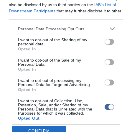
vadorzók. A jávai orrszarvú kis számban még jelen van az
also be disclosed by us to third parties on the
IAB’s List of
indonéziai Jáva szigetén - taglalta az IUCN.
Downstream Participants
that may further disclose it to other
third parties.
A politikai támogatás és az orrszarvúk megóvására irányuló akarat
hiánya, a fajra leselkedő szervezett bűnözési csoportok, valamint
Please note that this website/app uses one or more Google
Personal Data Processing Opt Outs
a tülkök iránti illegális kereslet, a terebélyesedő vadorzás jelenti a
services and may gather and store information including but
legnagyobb veszélyt az orrszarvúkra - fogalmazott a befolyásos
not limited to your visit or usage behaviour. You may click to
I want to opt-out of the Sharing of my
szervezet.
personal data.
grant or deny consent to Google and its third-party tags to
Opted In
use your data for below specified purposes in below Google
Az IUCN a veszélyeztetett fajokat számba vevő vörös lista
frissítése kapcsán rámutatott, az emlősök negyede fenyegetett a
consent section.
I want to opt-out of the Sale of my
kihalástól. A csoport ugyanakkor hangoztatta, hogy sikeres
Personal Data.
programok révén nem egy fajt meg tudtak menteni a világon.
Opted In
A déli szélesszájú orrszarvúból például a 19. század végén csak
I want to opt-out of processing my
Personal Data for Targeted Advertising.
alig száz darabot számláltak, a populáció azonban mára már
Opted In
húszezres. Ugyanígy sikerült megmenteni a Közép-Ázsiában élő
Przsevalszkij-lovat.
I want to opt-out of Collection, Use,
Retention, Sale, and/or Sharing of my
Az IUCN vörös listája jelenleg növények és állatok 62 ezer faját
Personal Data that Is Unrelated with the
Purposes for which it was collected.
tartalmazza.
Opted Out
Google consents
CONFIRM