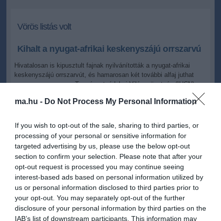
Vörös listás volt
Kihalt a nyugat-afrikai keskenyszájú orrszarvú
Hivatalosan is kipusztult fajnak nyilvánították a nyugat-afrikai
keskenyszájú orrszarvút, és hamarosan két további alfaj juthat
ugyanerre a sorsra a Természetvédelmi Világszövetség (IUCN)
csütörtöki bejelentése szerint.
ma.hu -
Do Not Process My Personal Information
2011.11.10 19:26
+
-
If you wish to opt-out of the sale, sharing to third parties, or
MTI
processing of your personal or sensitive information for
targeted advertising by us, please use the below opt-out
section to confirm your selection. Please note that after your
A svájci székhelyű szervezet a nyugat-afrikai keskenyszájú
opt-out request is processed you may continue seeing
orrszarvú populációjának közelmúltbéli felbecslése után jutott arra,
interest-based ads based on personal information utilized by
hogy kihaltként kell kezelni ezt az alfajt. A közép-afrikai
keskenyszájú orrszarvút "lehetséges kihaltként", míg a vietnámi
us or personal information disclosed to third parties prior to
jávai orrszarvút "valószínűleg kihaltként" kell számon tartani.
your opt-out. You may separately opt-out of the further
disclosure of your personal information by third parties on the
Vietnámban 2010-ben végeztek az utolsó ismert példánnyal
IAB’s list of downstream participants. This information may