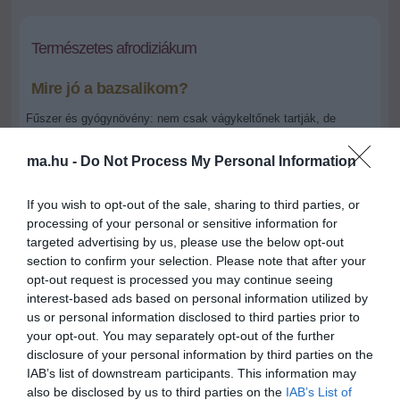
Természetes afrodiziákum
Mire jó a bazsalikom?
Fűszer és gyógynövény: nem csak vágykeltőnek tartják, de
emellett javítja az étvágyat és az emésztést, szél- és vizelethajtó,
nyugtat, és még a köhögést is csillapítja.
ma.hu -
Do Not Process My Personal Information
2011.04.27 16:37
+
-
If you wish to opt-out of the sale, sharing to third parties, or
laptopkonyha.hu
processing of your personal or sensitive information for
targeted advertising by us, please use the below opt-out
section to confirm your selection. Please note that after your
A népi gyógyászatban étvágygerjesztőnek, vizelet- és
opt-out request is processed you may continue seeing
szélhajtónak, köhögéscsillapítónak használják. Főzetét külsőleg
interest-based ads based on personal information utilized by
borogatásra, torokgyulladás esetén öblögetésre is alkalmazzák.
us or personal information disclosed to third parties prior to
your opt-out. You may separately opt-out of the further
A kerti bazsalikom leveléből készült forrázatot gyomorrontás és
disclosure of your personal information by third parties on the
étvágytalanság esetén alkalmazzák. Segít a felfúvódás
kezelésében, jó szélhajtó. Összehúzó hatása enyhíti a
IAB’s list of downstream participants. This information may
garatgyulladás tüneteit. Külsőleg alkalmazott alkoholos kivonata a
also be disclosed by us to third parties on the
IAB’s List of