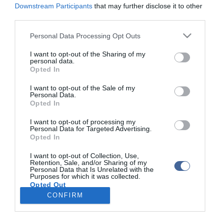
sebgyógyulást elősegítő kenőcsök egyik alapanyaga; sebekre,
Downstream Participants
that may further disclose it to other
sérülésekre ajánlott; a bazsalikomot gyakran más növényekkel
third parties.
(menta, fűszerkömény) együtt használják.
Please note that this website/app uses one or more Google
Personal Data Processing Opt Outs
services and may gather and store information including but
not limited to your visit or usage behaviour. You may click to
I want to opt-out of the Sharing of my
Olvass még több cikket az
egészséges táplákozásról
personal data.
grant or deny consent to Google and its third-party tags to
Opted In
use your data for below specified purposes in below Google
consent section.
I want to opt-out of the Sale of my
Personal Data.
Opted In
Kapcsolódó írások:
I want to opt-out of processing my
Personal Data for Targeted Advertising.
Opted In
Gyógynövényt a fogfájásra!
I want to opt-out of Collection, Use,
Gyógyfüvekkel az influenza ellen!
Retention, Sale, and/or Sharing of my
Personal Data that Is Unrelated with the
A fokhagyma és a fahéj jótékony hatásai
Purposes for which it was collected.
Opted Out
CONFIRM
Google consents