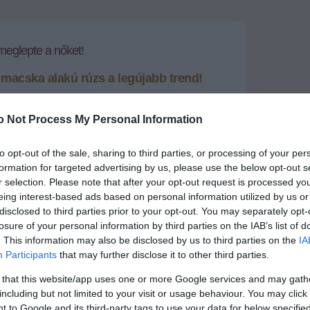
meglepte a nőket!
macska alakú rúzs a legújabb trend!
sikerült valami igazán különlegeset alkotni. A neves
öbbször előrukkoltak érdekes kollekciókkal, alkottak
o Not Process My Personal Information
sefigurásat, érdekeset.
to opt-out of the sale, sharing to third parties, or processing of your per
+
-
formation for targeted advertising by us, please use the below opt-out s
r selection. Please note that after your opt-out request is processed y
ncia divatház
eing interest-based ads based on personal information utilized by us or
nleges, cica alakú
disclosed to third parties prior to your opt-out. You may separately opt-
t elő. A nem átlagos
losure of your personal information by third parties on the IAB’s list of
 három árnyalatban kaphatóak majd: mályva,
. This information may also be disclosed by us to third parties on the
IA
rack színben, melyek különböző elnevezéseket
e Lune, Over the Moon, Moon Shadow).
Participants
that may further disclose it to other third parties.
ok alakja, hanem csomagolásuk is különleges: a régi
 that this website/app uses one or more Google services and may gath
lít hattyú és egyéb virágmotívumaival, melyet a Paul
including but not limited to your visit or usage behaviour. You may click 
ció egyes darabjai ihlettek.
 to Google and its third-party tags to use your data for below specifi