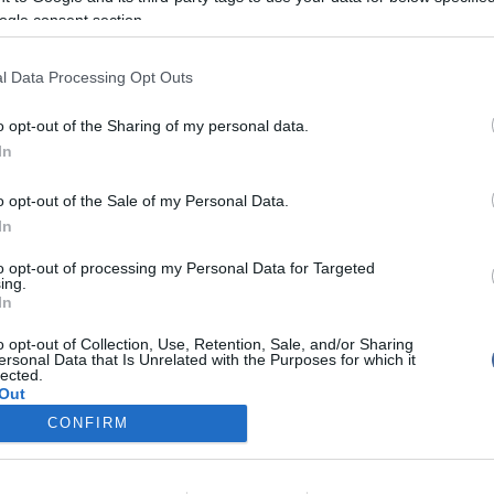
ogle consent section.
csak a szájjal foglalkozik, hanem a szemekkel is:
is háromféle változat készült, melyben ötféle szín
l Data Processing Opt Outs
at is a Hold ihlette, ami az elnevezésükből is kitűnik:
o opt-out of the Sharing of my personal data.
Paper Moon, Blue Moon.
In
o opt-out of the Sale of my Personal Data.
In
to opt-out of processing my Personal Data for Targeted
írások:
ing.
In
van a keresztje: Frenk és a Nagyvárosi éjszakák
o opt-out of Collection, Use, Retention, Sale, and/or Sharing
ták a Glamour Women of the Year 2010 díjait
ersonal Data that Is Unrelated with the Purposes for which it
lected.
 találtak a rúzsokban
Out
CONFIRM
úzsfolttal arcán tántorgott a részeg Christina
consents
o allow Google to enable storage related to advertising like cookies on