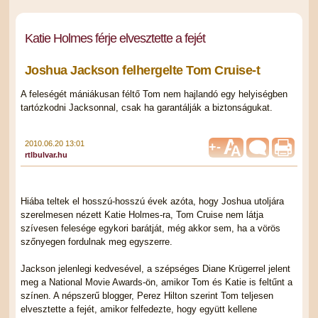
Katie Holmes férje elvesztette a fejét
Joshua Jackson felhergelte Tom Cruise-t
A feleségét mániákusan féltő Tom nem hajlandó egy helyiségben
tartózkodni Jacksonnal, csak ha garantálják a biztonságukat.
2010.06.20 13:01
+
-
rtlbulvar.hu
Hiába teltek el hosszú-hosszú évek azóta, hogy Joshua utoljára
szerelmesen nézett Katie Holmes-ra, Tom Cruise nem látja
szívesen felesége egykori barátját, még akkor sem, ha a vörös
szőnyegen fordulnak meg egyszerre.
Jackson jelenlegi kedvesével, a szépséges Diane Krügerrel jelent
meg a National Movie Awards-ön, amikor Tom és Katie is feltűnt a
színen. A népszerű blogger, Perez Hilton szerint Tom teljesen
elvesztette a fejét, amikor felfedezte, hogy együtt kellene