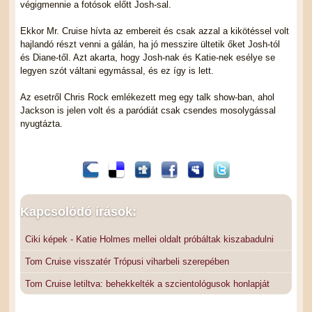
végigmennie a fotósok előtt Josh-sal.
Ekkor Mr. Cruise hívta az embereit és csak azzal a kikötéssel volt
hajlandó részt venni a gálán, ha jó messzire ültetik őket Josh-tól
és Diane-től. Azt akarta, hogy Josh-nak és Katie-nek esélye se
legyen szót váltani egymással, és ez így is lett.
Az esetről Chris Rock emlékezett meg egy talk show-ban, ahol
Jackson is jelen volt és a paródiát csak csendes mosolygással
nyugtázta.
Kapcsolódó írások:
Ciki képek - Katie Holmes mellei oldalt próbáltak kiszabadulni
Tom Cruise visszatér Trópusi viharbeli szerepében
Tom Cruise letiltva: behekkelték a szcientológusok honlapját