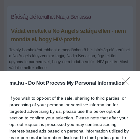
Bíróság elé kerülhet Nadja Benaissa
Vádat emeltek a No Angels sztárja ellen - nem
mondta el, hogy HIV-pozitív
Tavaly bombaként robbant a megdöbbentő hír: bíróság elé kerülhet
a No Angels lányzenekar tagja, Nadja Benaissa, úgy feküdt
ugyanis le partnereivel, hogy nem tudatta velük: HIV-pozitív. Most
vádat emeltek ellene.
Képekben Nadja Benaissa és a No Angels zenekar
ma.hu -
Do Not Process My Personal Information
If you wish to opt-out of the sale, sharing to third parties, or
2010.02.22 11:30
+
-
processing of your personal or sensitive information for
ma.hu
targeted advertising by us, please use the below opt-out
section to confirm your selection. Please note that after your
opt-out request is processed you may continue seeing
Szándékos fertőzés miatt állítanák bíróság elé a csinos énekesnőt
interest-based ads based on personal information utilized by
- Mint arról már tavaly is hírt adtak a lapok, a 27 éves
Nadja
us or personal information disclosed to third parties prior to
Benaissa
évekkel ezelőtt HIV-pozitív lett.