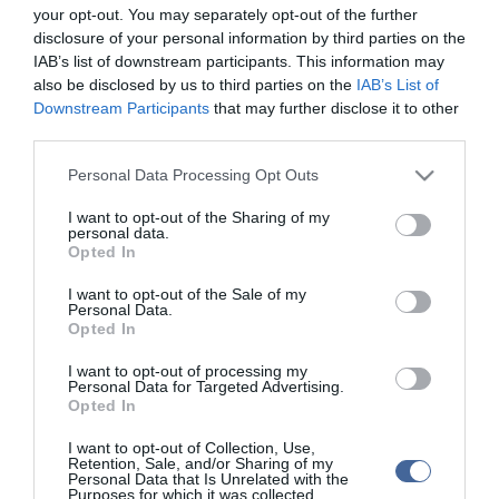
your opt-out. You may separately opt-out of the further
disclosure of your personal information by third parties on the
Ellenállhatatlan - és könyörtelen?
IAB’s list of downstream participants. This information may
Erről azonban a
No Angels
also be disclosed by us to third parties on the
IAB’s List of
sztárja nem tájékoztatta szexpartnereit, akikkel védekezés nélkül
bújt ágyba.
Downstream Participants
that may further disclose it to other
third parties.
2004-től két éven keresztül előfordult, hogy szexuális kapcsolatot
létesített - bizonyíthatóan három férfival - védekezés nélkül.
Please note that this website/app uses one or more Google
Personal Data Processing Opt Outs
services and may gather and store information including but
S mivel nem közölte velük betegségét, ez szándékos fertőzésnek
not limited to your visit or usage behaviour. You may click to
I want to opt-out of the Sharing of my
personal data.
minősül. Közben az egyik partneréről ki is derül, hogy HIV-fertőzött
grant or deny consent to Google and its third-party tags to
Opted In
lett.
use your data for below specified purposes in below Google
consent section.
I want to opt-out of the Sale of my
Nadja Benaissát tavaly le is tartóztatták.
Personal Data.
Opted In
Pár nappal ezelőtt emeltek vádat ellene - ha bűnösnek találják,
akár 10 évre is börtönbe kerülhet.
I want to opt-out of processing my
Personal Data for Targeted Advertising.
Tudja meg, mi történt tavaly Nadjával!
Opted In
I want to opt-out of Collection, Use,
Retention, Sale, and/or Sharing of my
Personal Data that Is Unrelated with the
Purposes for which it was collected.