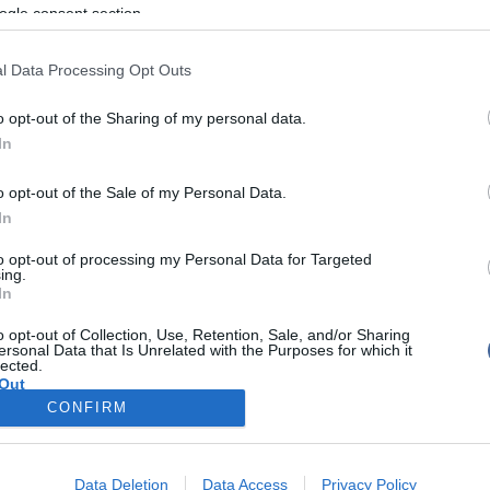
bi kezelésre nem szorul - szögezte le a szóvivő, de
ogle consent section.
ket nem árult el.
znő két alakításáért is elnyerte az Oscar-díjat:
A fiúk
l Data Processing Opt Outs
a
Millió dolláros bébi
főszerepeiért.
o opt-out of the Sharing of my personal data.
ilmjét - amelyben Amelia Earhart pilótanőt játssza, aki
In
, amikor körbe akarta repülni a Földet - a tervek
óberben mutatják be.
o opt-out of the Sale of my Personal Data.
In
to opt-out of processing my Personal Data for Targeted
ing.
In
írások:
o opt-out of Collection, Use, Retention, Sale, and/or Sharing
rták le Hilary Swank haját
ersonal Data that Is Unrelated with the Purposes for which it
lected.
Out
etveszélyben
CONFIRM
kilót szed magára új filmjéért
consents
o allow Google to enable storage related to advertising like cookies on
Data Deletion
Data Access
Privacy Policy