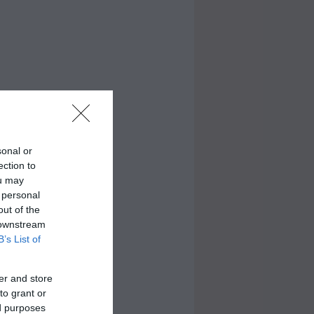
sonal or
ection to
ou may
 personal
out of the
 downstream
B’s List of
er and store
to grant or
ed purposes