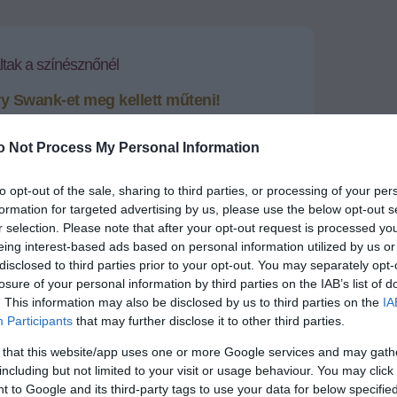
ltak a színésznőnél
ry Swank-et meg kellett műteni!
ar-díjas filmsztár kisebb műtéten esett át -
dulatú daganatot találtak a színésznőnél, és már jól
o Not Process My Personal Information
to opt-out of the sale, sharing to third parties, or processing of your per
Hilary Swank az ütős bombázó
formation for targeted advertising by us, please use the below opt-out s
r selection. Please note that after your opt-out request is processed y
eing interest-based ads based on personal information utilized by us or
+
-
disclosed to third parties prior to your opt-out. You may separately opt-
losure of your personal information by third parties on the IAB’s list of
enedzsere közleményben tudatta csütörtökön, hogy
. This information may also be disclosed by us to third parties on the
IA
y jóindulatú daganat eltávolítása miatt volt szükség.
Participants
that may further disclose it to other third parties.
zul érezte magát, ezért kereste fel orvosát, aki az
 that this website/app uses one or more Google services and may gath
ozás mellett döntött.
including but not limited to your visit or usage behaviour. You may click 
 kórházban, csupán rövid lábadozásra van
 to Google and its third-party tags to use your data for below specifi