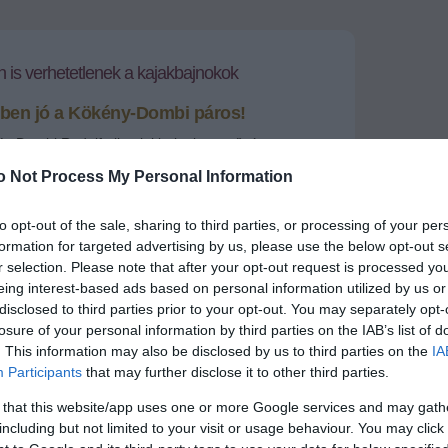
 is verhetetlenek a kajakbajnokok
ben jó a Kökény-Dombi páros!
s Dombi Rudolf olimpiai bajnok evezőpáros a
eskedett. A sportolók professzionális szintre
o Not Process My Personal Information
pírrepülő hajtogató-technikájukat, amivel két európai
rtek.
to opt-out of the sale, sharing to third parties, or processing of your per
formation for targeted advertising by us, please use the below opt-out s
+
-
r selection. Please note that after your opt-out request is processed y
eing interest-based ads based on personal information utilized by us or
d
és
Dombi Rudolf
olimpiai aranyérmes kajakpáros
disclosed to third parties prior to your opt-out. You may separately opt-
hogy a levegőben is megállja a helyét. A sportolók a
losure of your personal information by third parties on the IAB’s list of
endezett rendhagyó eseményen először papírrepülő-
mértettetek meg, majd ügyességben és
. This information may also be disclosed by us to third parties on the
IA
.
Participants
that may further disclose it to other third parties.
tással hajtogatott repülők szinte centiméter
 that this website/app uses one or more Google services and may gath
tek célba, amellyel az olimpiai bajnokok
Ryanair
including but not limited to your visit or usage behaviour. You may click 
ertek. A sportolók viszont nem gondoltak magukra,