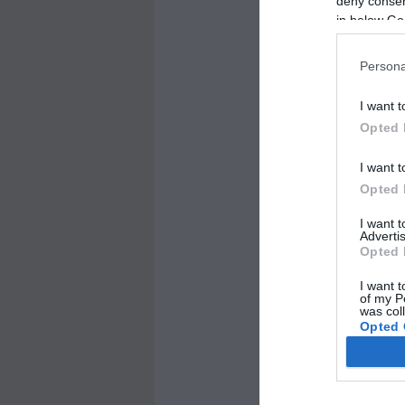
deny consent
hanem a rendezv
in below Go
felajánlották n
Persona
I want t
Opted 
I want t
Opted 
Kapcsolódó 
I want 
Kökény: megcsin
Advertis
Opted 
Olimpia: arany
I want t
Futamgyőzteské
of my P
was col
páros
Opted 
Aranyérmes a D
A Dombi, Kökény
Google 