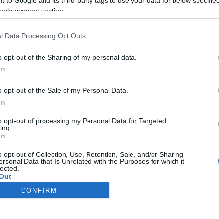
 to Google and its third-party tags to use your data for below specifi
ény résztvevői közül két szerencsésnek
ogle consent section.
yereményüket.
l Data Processing Opt Outs
Fotó: Positive
o opt-out of the Sharing of my personal data.
In
o opt-out of the Sale of my Personal Data.
In
írások:
to opt-out of processing my Personal Data for Targeted
áltuk, amit tudunk
ing.
In
érmes a Dombi, Kökény kajakpáros
o opt-out of Collection, Use, Retention, Sale, and/or Sharing
nt egyből a döntőben a Dombi, Kökény kajakos
ersonal Data that Is Unrelated with the Purposes for which it
lected.
Out
ombi, Kökény kettős
CONFIRM
 kajakos duó olimpiai csapattag
consents