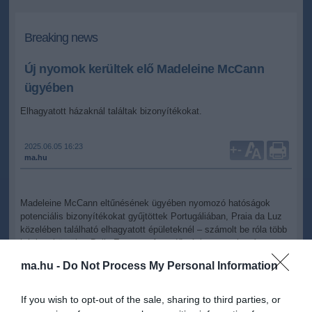
Breaking news
Új nyomok kerültek elő Madeleine McCann
ügyében
Elhagyatott házaknál találtak bizonyítékokat.
2025.06.05 16:23
+
-
ma.hu
Madeleine McCann eltűnésének ügyében nyomozó hatóságok
potenciális bizonyítékokat gyűjtöttek Portugáliában, Praia da Luz
közelében található elhagyatott épületeknél – számolt be róla több
brit lap, köztük a Daily Express. A rendőrségi csapatok már a
második napja kutatnak a környéken, ahol a kislány 18 évvel
ma.hu -
Do Not Process My Personal Information
ezelőtt nyomtalanul eltűnt.
A német és portugál rendőrség együttműködésében zajló keresés
If you wish to opt-out of the sale, sharing to third parties, or
során a nyomozók csákányokkal, ásókkal és láncfűrészekkel