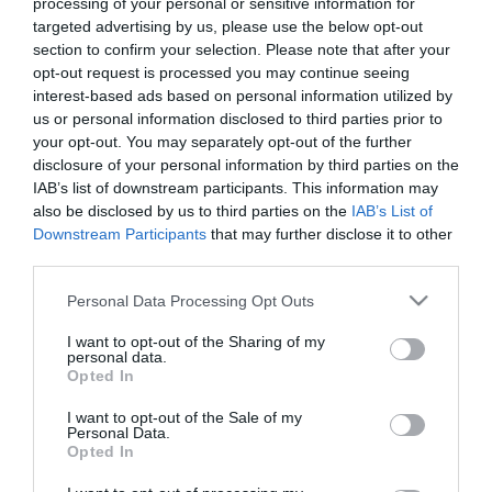
processing of your personal or sensitive information for
tisztították meg a sűrű növényzetet, és ástak a környéken
targeted advertising by us, please use the below opt-out
található romos épületek körül. Kedd reggel a helyi tűzoltók egy
section to confirm your selection. Please note that after your
kutat is kiszivattyúztak, hogy annak fenekét is átvizsgálják
opt-out request is processed you may continue seeing
lehetséges nyomok után kutatva.
interest-based ads based on personal information utilized by
us or personal information disclosed to third parties prior to
A mostani kutatásokat a német nyomozók kezdeményezték, akik
a jelenlegi első számú gyanúsított, Christian Brueckner elleni
your opt-out. You may separately opt-out of the further
bizonyítékokat keresik. A német férfit 2005-ben egy 72 éves nő
disclosure of your personal information by third parties on the
megerőszakolása miatt elítélték, és jelenleg is börtönbüntetését
IAB’s list of downstream participants. This information may
tölti. Amennyiben nem emelnek ellene újabb vádat, szeptemberben
also be disclosed by us to third parties on the
IAB’s List of
szabadulhat.
Downstream Participants
that may further disclose it to other
third parties.
Brueckner 2000 és 2017 között többször is megfordult a térségben,
és korábbi keresések során fényképek és videók is előkerültek róla
Please note that this website/app uses one or more Google
Personal Data Processing Opt Outs
a közeli Barragem do Arade víztározónál, amelyet már tavaly is
services and may gather and store information including but
átkutattak. Ez a helyszín egyébként már 2008-ban is célpont volt,
not limited to your visit or usage behaviour. You may click to
I want to opt-out of the Sharing of my
amikor egy portugál ügyvéd saját költségén búvárokat küldött a víz
personal data.
grant or deny consent to Google and its third-party tags to
alá egy bűnözői forrás tippje alapján.
Opted In
use your data for below specified purposes in below Google
consent section.
A beszámolók szerint a nyomozók 21 különböző területet
I want to opt-out of the Sale of my
Personal Data.
terveznek átvizsgálni, beleértve azokat a helyszíneket, ahol a
Opted In
Madeleine eltűnésének idején árkokat ástak, valamint kutakat,
víztartályokat és romos épületeket.