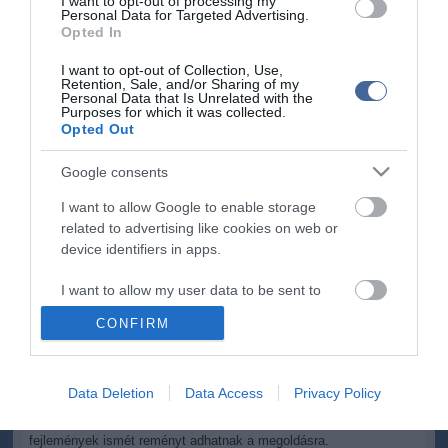
I want to opt-out of processing my
Personal Data for Targeted Advertising.
A brit rendőrség (Metropolitan Police) megerősítette, hogy
Opted In
tudomásuk van az akcióról, ugyanakkor brit nyomozók nem
vesznek részt a műveletben.
I want to opt-out of Collection, Use,
Retention, Sale, and/or Sharing of my
Personal Data that Is Unrelated with the
A Madeleine McCann eltűnésének 18. évfordulóját idén áprilisban
Purposes for which it was collected.
tartotta meg a család. A Leicestershire megyei Rothley-ből
Opted Out
származó szülők, Kate és Gerry McCann, közleményükben
kislányukat „gyönyörűnek és egyedinek” nevezték, és ígéretet
Google consents
tettek arra, hogy nem adják fel a keresést.
I want to allow Google to enable storage
„Bár nincs jelentős hírünk, eltökéltségünk, hogy minden követ
related to advertising like cookies on web or
felforgassunk, töretlen. Minden tőlünk telhetőt megteszünk, hogy
device identifiers in apps.
megtaláljuk Madeleine-t” – áll a család közleményében.
Áprilisban a brit kormány több mint 100.000 font többlettámogatást
I want to allow my user data to be sent to
hagyott jóvá a Scotland Yard nyomozóinak, akik továbbra is részt
Google for online advertising purposes.
CONFIRM
vesznek az ügy vizsgálatában.
I want to allow Google to send me
Madeleine 2007-ben, hároméves korában tűnt el egy portugáliai
personalized advertising.
nyaralás során, miközben szülei vacsorázni mentek, ő pedig két
Data Deletion
Data Access
Privacy Policy
kisebb testvérével együtt aludt a szállodai szobában. Az ügy azóta
I want to allow Google to enable storage
is az egyik legismertebb eltűnési eset világszerte, és a legújabb
related to analytics like cookies on web or
fejlemények ismét reményt adhatnak a megoldásra.