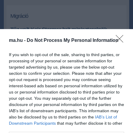
Migráció
Tűz volt Keir Starmer brit miniszterelnök
londoni házában
ma.hu -
Do Not Process My Personal Information
A bevándorlási szabályozás jelentős szigorítását jelentette be
hétfőn Keir Starmer brit miniszterelnök.
If you wish to opt-out of the sale, sharing to third parties, or
processing of your personal or sensitive information for
targeted advertising by us, please use the below opt-out
2025.05.12 20:23
+
-
MTI
section to confirm your selection. Please note that after your
opt-out request is processed you may continue seeing
interest-based ads based on personal information utilized by
us or personal information disclosed to third parties prior to
Kisebb tűz ütött ki hétfőn Keir Starmer brit miniszterelnök londoni
házában. Személyi sérülés nem történt.
your opt-out. You may separately opt-out of the further
disclosure of your personal information by third parties on the
A Scotland Yard délutáni beszámolója szerint a tűz hajnalban
IAB’s list of downstream participants. This information may
keletkezett az észak-londoni Kentish Town városrészben lévő
also be disclosed by us to third parties on the
IAB’s List of
házban, amelynek bejárati ajtaja rongálódott meg.
Downstream Participants
that may further disclose it to other
third parties.
A tűzoltóság közölte, hogy a lángokat húsz perc alatt