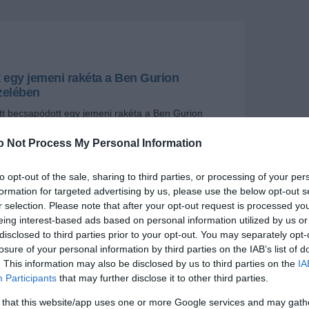
 egy jemeni rakéta a Ben Gurion
zelében
tt becsapódott egy jemeni rakéta a Ben Gurion
ében, Izrael középső részén.
o Not Process My Personal Information
+
-
to opt-out of the sale, sharing to third parties, or processing of your per
formation for targeted advertising by us, please use the below opt-out s
ódását követően számos légitársaság hosszabb-
r selection. Please note that after your opt-out request is processed y
emondta izraeli járatait. Vasárnap nem repül Izraelbe
nes, az Air France, a Ryanair, az Azerbaijan Airlines,
eing interest-based ads based on personal information utilized by us or
 a Delta Air Lines. Két napos szünetet rendelt el a
disclosed to third parties prior to your opt-out. You may separately opt-
es és az Iberia Airlines, három naposat az Air India, a
losure of your personal information by third parties on the IAB’s list of
hansa, a Swiss, és az ITA Airways, és szerdáig
. This information may also be disclosed by us to third parties on the
IA
tish Airways járatai.
Participants
that may further disclose it to other third parties.
hu izraeli miniszterelnök határozott fellépést ígért,
 that this website/app uses one or more Google services and may gath
rael csatlakozni fog az Egyesült Államokhoz a jemeni