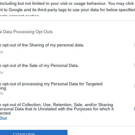
including but not limited to your visit or usage behaviour. You may click 
leni fellépésben.
 to Google and its third-party tags to use your data for below specifi
 el minden részletet. Ez nem csak egy bumm és
ogle consent section.
m több bumm lesz" - fogalmazott az X-en közzétett
n.
l Data Processing Opt Outs
elem elfogási kísérletei kudarcot vallottak, és a Tel-
Ben Gurion repülőtér közvetlen szomszédságában,
o opt-out of the Sharing of my personal data.
rminálhoz, délelőtt fél tízkor ballisztikus rakéta
In
y gyümölcsösben. A fegyvert a húszi lázadók
ből.
o opt-out of the Sale of my Personal Data.
ság hírportálja szerint több tucat méter mély gödör
In
ecsapódás következtében, s repeszek is szóródtak a
. Ketten könnyebb, illetve közepes mértékű sérülést
to opt-out of processing my Personal Data for Targeted
 embert pedig pániktünetekkel vettek kezelésbe -
ing.
ntősök.
In
y órára leállt a forgalom, de a járatokat később
o opt-out of Collection, Use, Retention, Sale, and/or Sharing
 légikikötő közelében lezártak több fontos főútvonalat.
ersonal Data that Is Unrelated with the Purposes for which it
őtt Izrael központi részén megszólaltak a szirénák és
lected.
elyekre vonultak.
Out
 hónapban huszonhat ballisztikus rakétát indítottak
enből, amelyeket sikerült még a levegőben elfogni,
consents
CONFIRM