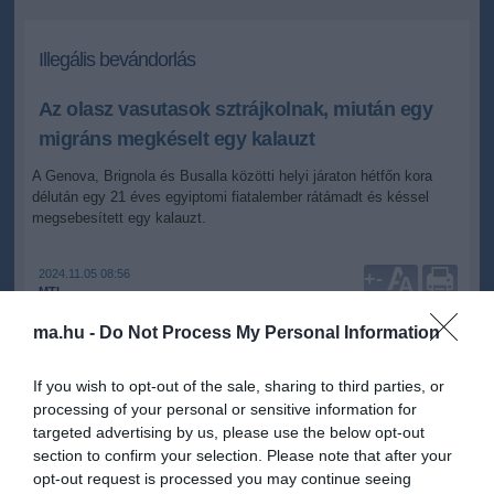
Illegális bevándorlás
Az olasz vasutasok sztrájkolnak, miután egy
migráns megkéselt egy kalauzt
A Genova, Brignola és Busalla közötti helyi járaton hétfőn kora
délután egy 21 éves egyiptomi fiatalember rátámadt és késsel
megsebesített egy kalauzt.
2024.11.05 08:56
+
-
MTI
ma.hu -
Do Not Process My Personal Information
Nyolcórás országos sztrájkot hirdettek meg az olasz vasutas
szakszervezetek keddre, miután egy migráns késsel rátámadt és
If you wish to opt-out of the sale, sharing to third parties, or
megsebesített egy kalauzt egy genovai járaton.
processing of your personal or sensitive information for
targeted advertising by us, please use the below opt-out
A szakszervezetek közleménye szerint a reggel kilenctől délután
section to confirm your selection. Please note that after your
öt óráig tartó munkabeszüntetés a vasutasokkal szemben egyre
opt-out request is processed you may continue seeing
gyakoribb támadásokra kívánja felhívni a figyelmet.