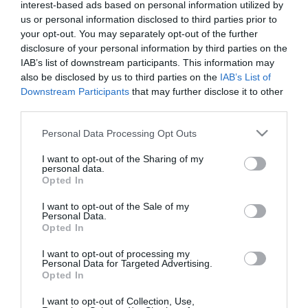
interest-based ads based on personal information utilized by
us or personal information disclosed to third parties prior to
A közlekedési érdekképviseletek erősebb hatósági jelenlétet
your opt-out. You may separately opt-out of the further
sürgetnek a vonatokon a vasúti dolgozók védelme érdekében.
disclosure of your personal information by third parties on the
A Genova, Brignola és Busalla közötti helyi járaton hétfőn kora
IAB’s list of downstream participants. This information may
délután egy 21 éves egyiptomi fiatalember rátámadt és késsel
also be disclosed by us to third parties on the
IAB’s List of
megsebesített egy kalauzt.
Downstream Participants
that may further disclose it to other
third parties.
A rendőrségi információk szerint az egyiptomi férfi egy szintén
egyiptomi származású, de olasz állampolgár fiatalkorú lánnyal
Please note that this website/app uses one or more Google
Personal Data Processing Opt Outs
utazott a vonaton. Amikor a 44 éves kalauz a jegyüket kérte,
services and may gather and store information including but
szidalmazták őt, a lány leköpte és meg kis ütötte a vasutast. A
not limited to your visit or usage behaviour. You may click to
I want to opt-out of the Sharing of my
férfi hátulról késsel megszúrta a kalauzt a válla magasságban.
personal data.
grant or deny consent to Google and its third-party tags to
Opted In
use your data for below specified purposes in below Google
A két fiatal Genova Rivarolo állomásán leszállt a vonatról, majd
consent section.
szemtanúk segítségével elfogták őket.
I want to opt-out of the Sale of my
Personal Data.
"Nem maradhatnak büntetés nélkül" - írta közösségi oldalán
Opted In
Matteo Salvini miniszterelnök-helyettes, a közlekedési és
infrastrukturális tárca vezetője. Salvini hozzátette, az általa
I want to opt-out of processing my
vezetett Liga párt és az egész jobbközép kormány továbbra is
Personal Data for Targeted Advertising.
azon dolgozik, hogy Olaszországot biztonságosabbá tegye, a
Opted In
vasutaktól és a pályaudvaroktól kezdve.
I want to opt-out of Collection, Use,