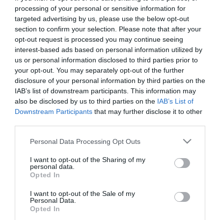
román miniszterelnöknek a Romániai Magyar Demokrata
processing of your personal or sensitive information for
Szövetséghez (RMDSZ) eljuttatott március 15-i üdvözletében
targeted advertising by us, please use the below opt-out
section to confirm your selection. Please note that after your
A miniszterelnök kitért arra, hogy a románok és a magyarok
opt-out request is processed you may continue seeing
egyaránt az Európai Unió tagjai, közös európai jövő elébe néznek,
interest-based ads based on personal information utilized by
nyelvük kultúrájuk és hagyományaik pedig a közös európai jövő
us or personal information disclosed to third parties prior to
alkotóelemei.
your opt-out. You may separately opt-out of the further
disclosure of your personal information by third parties on the
"A két kormánynak kötelessége azon munkálkodni, hogy Románia
IAB’s list of downstream participants. This information may
és Magyarország közös európai úton haladjon, közös regionális
fejlesztési politikát dolgozzon ki, és tárgyalnunk kell a
also be disclosed by us to third parties on the
IAB’s List of
gazdaságról, a munkahelyekről és a két ország szociális
Downstream Participants
that may further disclose it to other
helyzetének javításáról" - fogalmazott Victor Ponta.
third parties.
A miniszterelnök megemlítette, Magyarország export-partnereinek
Please note that this website/app uses one or more Google
Personal Data Processing Opt Outs
sorában Románia a második helyen áll. Hozzátette, a kétoldalú
services and may gather and store information including but
kapcsolatokban a regionális projektek élveznek elsőbbséget.
not limited to your visit or usage behaviour. You may click to
I want to opt-out of the Sharing of my
personal data.
grant or deny consent to Google and its third-party tags to
Opted In
Victor Ponta sajnálatosnak tartotta, hogy ritkán esik szó a
use your data for below specified purposes in below Google
magyarok és románok békés egymás mellett éléséről, a közös
consent section.
I want to opt-out of the Sale of my
családokról, a közösen felnevelt gyermekekről. Úgy vélte, a régió
Personal Data.
magyar és román polgárai ugyanazokkal a gondokkal küzdenek.
Opted In
"Mindannyiunk kötelessége jövőnket, gyerekeink jövőjét együtt