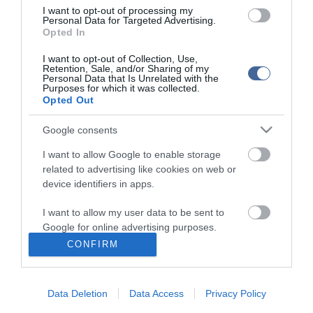
építeni" - áll a miniszterelnök üzenetében.
I want to opt-out of processing my
Personal Data for Targeted Advertising.
A kormányfő biztosította a romániai magyarokat arról, hogy
Opted In
mindvégig "a toleranciát, az önmérsékletet, a kiegyensúlyozott és
konstruktív érveket értékelő, becsületes" tárgyalópartnerük marad.
I want to opt-out of Collection, Use,
Retention, Sale, and/or Sharing of my
"Azt akarom, hogy országunk állampolgárai nemzeti
Personal Data that Is Unrelated with the
hovatartozásuktól függetlenül jólétben éljenek és úgy érezzék: e
Purposes for which it was collected.
kormány képviseli őket" - fogalmazott a miniszterelnök. Abbéli
Opted Out
reményét is kifejezte, hogy a román-magyar együttműködés "az
eddigiekhez hasonlóan jól, az európai értékek szellemében és
Google consents
minden állampolgár érdekei szerint alakul".
I want to allow Google to enable storage
Romániában 1997 óta évről évre üdvözli a miniszterelnök nemzeti
related to advertising like cookies on web or
ünnepükön az ország magyar nemzetiségű polgárait. Az üzenet
device identifiers in apps.
szövegét általában az ünneplés valamennyi helyszínén felolvassák
a kormány helyi képviselői vagy a rendezvények szervezői.
I want to allow my user data to be sent to
Google for online advertising purposes.
CONFIRM
I want to allow Google to send me
personalized advertising.
Kapcsolódó írások:
Data Deletion
Data Access
Privacy Policy
I want to allow Google to enable storage