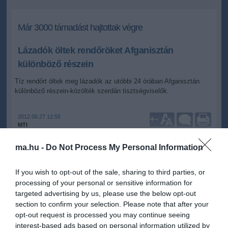
Már 3000 támadást hajtottak végre
Lázadók öltek rendőröket Afganisztán
különböző részein
Tíz rendőrt öltek meg lázadók az utóbbi 24 órában Afganisztán
különböző részein-közölték szerdán tisztségviselők.
2012.06.27 12:55
+
-
MTI
ma.hu -
Do Not Process My Personal Information
Az időjárás melegedésével párhuzamosan a lázadók minden évben
megsokszorozzák támadásaikat, de az idén ez nagyobb arányú,
If you wish to opt-out of the sale, sharing to third parties, or
mint amire a szövetséges erők számítottak. A NATO adatai szerint
processing of your personal or sensitive information for
tavaly májusban a tálibok 2500 támadást hajtottak végre, az idei
targeted advertising by us, please use the below opt-out
ötödik hónapban pedig 3000-et. A pakisztáni hadsereg szerdai
section to confirm your selection. Please note that after your
közlése szerint John Allen tábornok, az afganisztáni amerikai és
opt-out request is processed you may continue seeing
NATO-erők főparancsnoka ezen a napon Pakisztánba látogat, és
interest-based ads based on personal information utilized by
főleg a határ menti együttműködésről tárgyal.