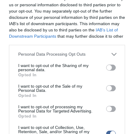
us or personal information disclosed to third parties prior to
A vizitnek amiatt van nagy jelentősége, mert az amerikai-
your opt-out. You may separately opt-out of the further
pakisztáni viszony az utóbbi hónapokban megromlott. Ennek egyik
disclosure of your personal information by third parties on the
oka, hogy az amerikai erők egy légi támadásban tévedésből 24
IAB’s list of downstream participants. This information may
pakisztáni határőr halálát okozták, mire válaszul Pakisztán lezárta
also be disclosed by us to third parties on the
IAB’s List of
a NATO-erők Pakisztánból Afganisztánba vezető utánpótlási
Downstream Participants
that may further disclose it to other
útvonalait, és mind a mai napig nem nyitotta meg azokat.
third parties.
Ezenkívül az Egyesült Államok elégedetlen a pakisztáni
hadseregnek a lázadókkal szembeni fellépésével.
Please note that this website/app uses one or more Google
Personal Data Processing Opt Outs
services and may gather and store information including but
Olyan tálibokról és szövetségeseikről van szó, akik pakisztáni
not limited to your visit or usage behaviour. You may click to
I want to opt-out of the Sharing of my
területen találnak hátországra, és a határon áthatolva támadják
personal data.
grant or deny consent to Google and its third-party tags to
meg az afganisztáni amerikai erőket. A tálibok egy Japánban
Opted In
use your data for below specified purposes in below Google
tartózkodó magas rangú képviselője megerősítette szerdán, hogy
mozgalma fel akarja újítani az afganisztáni békekötésről szóló
consent section.
I want to opt-out of the Sale of my
tárgyalásokat, amelyek márciusban megszakadtak, feltéve, ha az
Personal Data.
Egyesült Államok tartja magát azon ígéretéhez, hogy szabadon
Opted In
engedi a guantánamói börtöntáborban fogva tartott társaikat -
jelentette a japán hivatalos média.
I want to opt-out of processing my
Personal Data for Targeted Advertising.
Opted In
Din Mohammad, a tálibok politikai bizottságának tagja, aki 2001
előtt miniszter volt, egy kiotói nemzetközi békekonferencián vesz
I want to opt-out of Collection, Use,
részt, amelyet egy helyi egyetem szervezett.
Retention, Sale, and/or Sharing of my