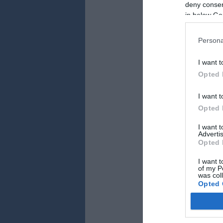
deny consent
és 2016 közötti 
in below Go
Boriszlavban a 
jelentős kőolaj-
Persona
kitermelő vállal
tonna kőolajat é
I want t
Opted 
I want t
Opted 
Kapcsolódó 
I want 
Négy évre eltil
Advertis
Opted 
151 halott: Ukra
I want t
Az ukrajnai sul
of my P
was col
Klicsko szerint 
Opted 
Olimpiát rende
Google 
Ukrajnában elfo