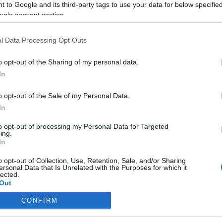
 to Google and its third-party tags to use your data for below specifi
időszakra.
ogle consent section.
XIX. század közepétől több évtizeden keresztül
kitermelés folyt, amely visszaesett ugyan, de a helyi
l Data Processing Opt Outs
at, a Boriszlavnyeftyegaz még most is évente 100 ezer
s 30 millió köbméter gázt hoz a felszínre.
o opt-out of the Sharing of my personal data.
In
o opt-out of the Sale of my Personal Data.
In
írások:
to opt-out of processing my Personal Data for Targeted
tották az olimpiai ezüstérmes ukrán súlyemelőnőt
ing.
In
jnában életeket zabál a tél
o opt-out of Collection, Use, Retention, Sale, and/or Sharing
ikban már nem szabad piálni
ersonal Data that Is Unrelated with the Purposes for which it
lected.
"véres felkelés" törhet ki Ukrajnában
Out
zne Ukrajnában Szergej Bubka
CONFIRM
consents
gadhatják a magyarbarát nyelvtörvényt