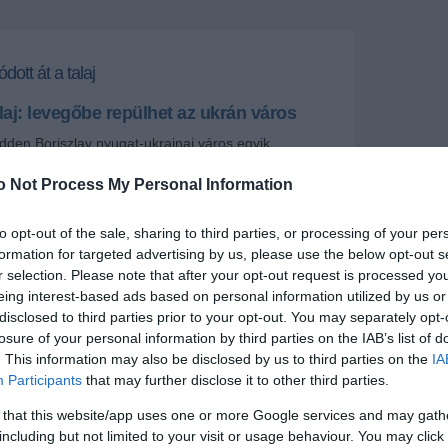
dott át a talaj
olaj: levegőbe repülhet az ukrán város
kedden Boriszlav nyugat-ukrajnai város egyik
arán, súlyosan beszennyezve a környéket.
o Not Process My Personal Information
+
-
to opt-out of the sale, sharing to third parties, or processing of your per
formation for targeted advertising by us, please use the below opt-out s
nál, Szlovákiától nem messze lévő településen - a
r selection. Please note that after your opt-out request is processed y
ohobicsi járásában - négy évtizede történt már hasonló
gy lakott területen történt kőolajkitörés után a kísérő
eing interest-based ads based on personal information utilized by us or
nt, s a szerencsétlenségben 17 ember meghalt.
disclosed to third parties prior to your opt-out. You may separately opt-
losure of your personal information by third parties on the IAB’s list of
 talaj át van itatva földgázzal, s ettől a település olyan,
. This information may also be disclosed by us to third parties on the
IA
s hordó. Sok lakóépületben a pincebejáratnál ki van
Participants
that may further disclose it to other third parties.
a nyílt láng használata tilos.
 that this website/app uses one or more Google services and may gath
zres város problémájával kedden az ukrán kormány
including but not limited to your visit or usage behaviour. You may click 
 s katasztrófaelhárítási programot fogadott el a 2012