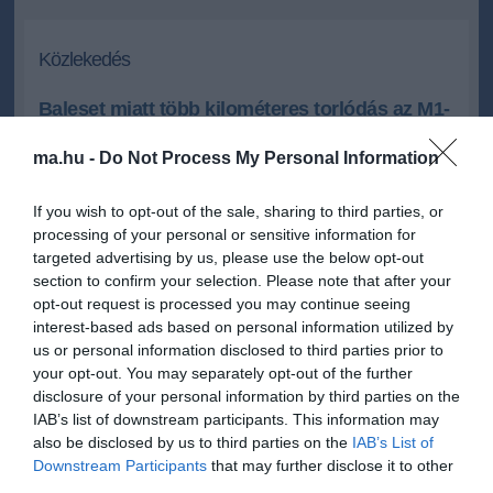
Közlekedés
Baleset miatt több kilométeres torlódás az M1-
es autópályán
ma.hu -
Do Not Process My Personal Information
Összeütközött egy utánfutóján autót szállító kisbusz és egy
tehergépkocsi az M1-es autópálya 42. kilométerénél, a Győr felé
If you wish to opt-out of the sale, sharing to third parties, or
vezető oldalon.
processing of your personal or sensitive information for
targeted advertising by us, please use the below opt-out
2019.06.25 09:35
+
-
section to confirm your selection. Please note that after your
ma.hu
opt-out request is processed you may continue seeing
interest-based ads based on personal information utilized by
us or personal information disclosed to third parties prior to
A baleset miatt korlátozásra és torlódásra kell számítani - írta a
your opt-out. You may separately opt-out of the further
rendőrség kedden a honlapján.
disclosure of your personal information by third parties on the
IAB’s list of downstream participants. This information may
A közlemény szerint a baleset miatt az autó leesett a trélerről, és a
also be disclosed by us to third parties on the
IAB’s List of
kisbuszban egy ember megsérült.
Downstream Participants
that may further disclose it to other
Az Útinform azt írta, csak a külső sáv használható, és emiatt már
third parties.