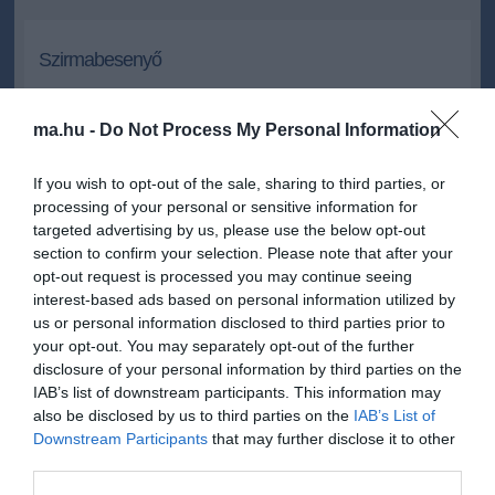
Szirmabesenyő
A Sajóba fulladt - tűzoltók emelik partra
ma.hu -
Do Not Process My Personal Information
A miskolci és szerencsi tűzoltók emelik ki annak az embernek a
holttestét, kedden délután, Szirmabesenyőn, aki belefulladt a
If you wish to opt-out of the sale, sharing to third parties, or
Sajóba.
processing of your personal or sensitive information for
targeted advertising by us, please use the below opt-out
2013.03.19 15:53
+
-
section to confirm your selection. Please note that after your
Havariapress
opt-out request is processed you may continue seeing
interest-based ads based on personal information utilized by
us or personal information disclosed to third parties prior to
Egyelőre tisztázatlan körülmények között fulladt bele a vízbe az az
your opt-out. You may separately opt-out of the further
ember, akinek a holttestét, kedden délután emelik ki a Sajóból a
disclosure of your personal information by third parties on the
miskolci és szerencsi tűzoltók, Szirmabesenyőn. A haláleset
IAB’s list of downstream participants. This information may
körülményeit a hatóság vizsgálja.
also be disclosed by us to third parties on the
IAB’s List of
Downstream Participants
that may further disclose it to other
third parties.