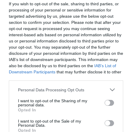
Támogatni fogja a földrajzi elhelyezkedést (geolokáció) figyelembe
If you wish to opt-out of the sale, sharing to third parties, or
vevő szolgáltatásokat, az alkalmazáscache-t, valamint új
processing of your personal or sensitive information for
drag&drop funkcióval rendelkezik.
targeted advertising by us, please use the below opt-out
section to confirm your selection. Please note that after your
Továbbfejlesztett szinkronizációs képességekkel biztosítja, hogy a
opt-out request is processed you may continue seeing
felhasználók ugyanazokat a témákat, kezdőlapokat, webes
interest-based ads based on personal information utilized by
tartalmakat és nyelvi beállításokat használhassák az 5.0 béta
us or personal information disclosed to third parties prior to
kiadásában, több különböző számítógépen.
your opt-out. You may separately opt-out of the further
Nem akar (legalábbis egyelőre) ítélkezni a Google, így ez lesz az
disclosure of your personal information by third parties on the
első olyan változata a browsernek, amely integráltan tartalmazza
IAB’s list of downstream participants. This information may
az Adobe Flash Player plug-injét. A döntés áldásos hatással van a
also be disclosed by us to third parties on the
IAB’s List of
biztonságra, több szempontból is.
Downstream Participants
that may further disclose it to other
third parties.
Egyrészt a leendő felhasználók nem „valahonnan” szerzik be a
webes videók lejátszásához szükséges kodeket, hanem már az
Please note that this website/app uses one or more Google
Personal Data Processing Opt Outs
alkalmazás telepítésekor kézhez kapják.
services and may gather and store information including but
not limited to your visit or usage behaviour. You may click to
I want to opt-out of the Sharing of my
Másrészt az Adobe plug-injéhez folyamatosan készülő biztonsági
personal data.
grant or deny consent to Google and its third-party tags to
frissítések automatikusan jutnak el a PC-kre - ehhez a Chrome
Opted In
use your data for below specified purposes in below Google
saját frissítő mechanizmusát használják fel.
consent section.
I want to opt-out of the Sale of my
Personal Data.
Opted In