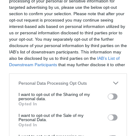
processing of your personal or sensitive information for
levelek digitális másolatát tette most mindenki által hozzáférhetővé
targeted advertising by us, please use the below opt-out
az intézmény.
section to confirm your selection. Please note that after your
opt-out request is processed you may continue seeing
A közleményben felidézték, hogy Ady és Léda kapcsolatának
interest-based ads based on personal information utilized by
dokumentumai több lépésben kerültek a Kézirattár gyűjteményébe.
us or personal information disclosed to third parties prior to
Révész Béla, Ady jó barátja és monográfusa vásárolta meg a
"relikviadobozt" Léda húgától, Brüll Bertától. Léda ebben a
your opt-out. You may separately opt-out of the further
dobozban tartotta Adyhoz kötődő emlékeit.
disclosure of your personal information by third parties on the
Révész Bélától az anyag egy részét a Széchényi-könyvtár vette
IAB’s list of downstream participants. This information may
meg, egy másik részét pedig Révész orvosa, Nádor Henrik, aki
also be disclosed by us to third parties on the
IAB’s List of
később anyagi okok miat megvált a gyűjteménytől.
Downstream Participants
that may further disclose it to other
third parties.
Az irategyüttes végül Ady titkárának özvegyétől, Steinfeld
Nándornétól érkezett a Kézirattár állományába.
Please note that this website/app uses one or more Google
Personal Data Processing Opt Outs
services and may gather and store information including but
A 213 dokumentum túlnyomó része Ady által írt levél. A
not limited to your visit or usage behaviour. You may click to
I want to opt-out of the Sharing of my
szerelmesek 1903-ban találkoztak először Nagyváradon, ahová az
personal data.
grant or deny consent to Google and its third-party tags to
akkor már Párizsban élő asszony hazalátogatott. Ady nemcsak
Opted In
use your data for below specified purposes in below Google
Lédával, de a férjével, Diósy Ödönnel is baráti viszonyt igyekezett
consent section.
fenntartani.
I want to opt-out of the Sale of my
Personal Data.
Opted In
A költő leveleinek jelentős részét Párizsba küldte, kettős
címzéssel: azok, amelyek a házaspár mindkét tagjához szóltak,