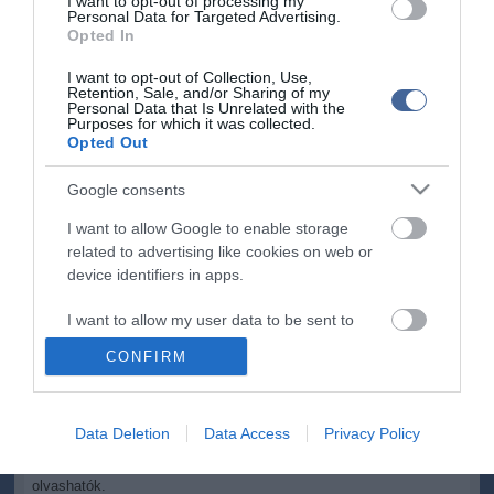
I want to opt-out of processing my
közös lakásuk címére érkeztek, míg a kimondottan szerelmes
Personal Data for Targeted Advertising.
témájúakat "postán maradó" megjegyzéssel látta el.
Opted In
Mint írták, a levelezés végigkíséri kettejük viharos, ambivalens
I want to opt-out of Collection, Use,
szerelmét, amely nemcsak heves héja-nászukba, hanem
Retention, Sale, and/or Sharing of my
Personal Data that Is Unrelated with the
személyiségükbe is betekintést ad.
Purposes for which it was collected.
Opted Out
Kitértek arra, hogy a nemzeti bibliotéka kézirattára Magyarország
legnagyobb kéziratgyűjteménye, amelynek alapját a könyvtár
Google consents
alapítója, Széchényi Ferenc tette le.
I want to allow Google to enable storage
A tár több mint másfél millió kéziratot őriz: 600 középkori kódexet,
related to advertising like cookies on web or
több mint 30 ezer újkori kötetes kéziratot, 40 ezer levelet és több
device identifiers in apps.
mint 700 személyi hagyatékot. Ez utóbbiak között van Ady Endre
első nagy szerelmével, Lédával folytatott levelezése is.
I want to allow my user data to be sent to
A Copia felületén eddig Babits Mihály levelezésének
Google for online advertising purposes.
CONFIRM
közkincskörbe tartozó részét, Petőfi Sándor és Szendrey Júlia
kéziratait, Kölcsey Ferenc költeményeinek, leveleinek, kritikai
I want to allow Google to send me
értekezéseinek kéziratait, valamint Keresztury Dezső Egry
personalized advertising.
Józseffel folytatott levelezését tették közzé.
Data Deletion
Data Access
Privacy Policy
I want to allow Google to enable storage
A most elérhetővé tett levelek a
https://copia.oszk.hu/
oldalon
related to analytics like cookies on web or
olvashatók.