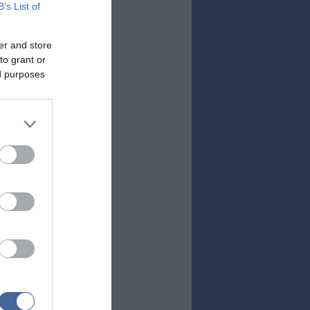
B’s List of
er and store
to grant or
ed purposes