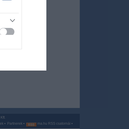
Kft.
vek
•
Partnerek
•
ma.hu RSS csatornái
•