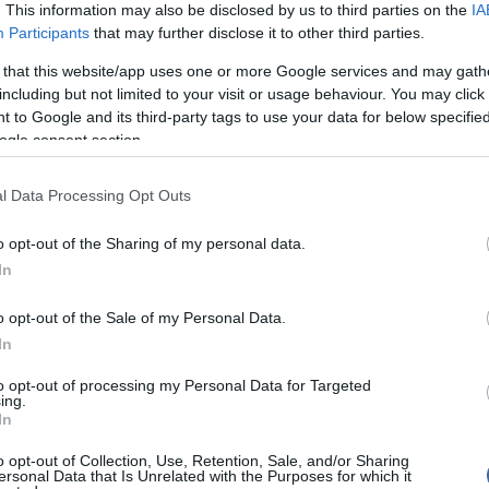
. This information may also be disclosed by us to third parties on the
IA
llalat 243 millió font veszteséget könyvelt el, szemben
llió font nyereséggel.
Participants
that may further disclose it to other third parties.
yet széles körben globális FinTech nagyágyúnak
 that this website/app uses one or more Google services and may gath
tális banki és kereskedési szolgáltatások széles
including but not limited to your visit or usage behaviour. You may click 
a biztosításoktól és az üzleti számláktól kezdve. A
 to Google and its third-party tags to use your data for below specifi
ban kihívást jelentett az Egyesült Királyságban a
ogle consent section.
megszerzése, ami alapvető fontosságú az országban
edési stratégiája szempontjából.
l Data Processing Opt Outs
s által nyújtott finanszírozás a Revolut ambiciózus
it hivatott támogatni. A közelmúltbeli leértékelés,
o opt-out of the Sharing of my personal data.
 banki engedély megszerzésének nehézségei azonban
 elé állítják a vállalatot.
In
es vezérigazgatója, Martin Davis elmondta: "Az elmúlt
o opt-out of the Sale of my Personal Data.
ozást hozott a befektetési környezetben, különösen a
In
 potenciállal rendelkező technológiai piacokon, mivel
ációs nyomás leküzdése érdekében megemelték a
 a kihívásokkal teli piaci háttér portfóliónk értékének
to opt-out of processing my Personal Data for Targeted
ing.
zetett, és az idei évben a befektetéseink aktív
In
összpontosítottunk, miközben úgy alakítottuk át
égünket, hogy pozitívan reagáljunk a piaci
o opt-out of Collection, Use, Retention, Sale, and/or Sharing
ersonal Data that Is Unrelated with the Purposes for which it