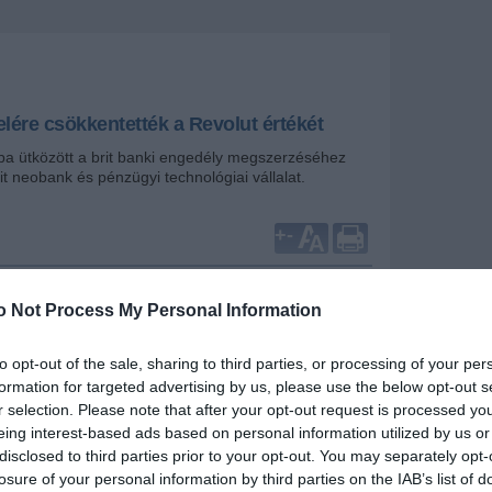
lére csökkentették a Revolut értékét
ba ütközött a brit banki engedély megszerzéséhez
it neobank és pénzügyi technológiai vállalat.
+
-
ti tőkebefektető cég, a Molten Ventures 40%-kal
evolut nevű fintech vállalkozásban lévő
o Not Process My Personal Information
rtékét - derült ki a Finextra
jelentéséből
. Ez a
 tovább növeli a Revolut szorult helyzetét, mivel
to opt-out of the sale, sharing to third parties, or processing of your per
egszerezni a brit banki engedélyt.
formation for targeted advertising by us, please use the below opt-out s
ég a Revolutban lévő 7 millió fontos részesedésének
r selection. Please note that after your opt-out request is processed y
, tavaly márciusi 91,3 millió fontos értékről idén
eing interest-based ads based on personal information utilized by us or
kkal alacsonyabb, 54,5 millió fontos értékre
disclosed to third parties prior to your opt-out. You may separately opt-
felülvizsgált értékelés a Molten Ventures számára
losure of your personal information by third parties on the IAB’s list of
ében áll, amelyet a technológiai részvények eladása