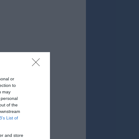
sonal or
ection to
ou may
 personal
out of the
 downstream
B’s List of
er and store