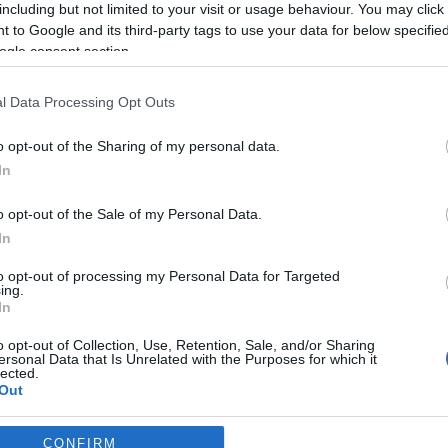
including but not limited to your visit or usage behaviour. You may click 
slése alapján az idén 2,6 milliárdra emelkedik az
 to Google and its third-party tags to use your data for below specifi
álók száma. A fejlődő világban azonban korlátozott -
ogle consent section.
 marad az internethozzáférés elterjedtsége, míg a
kban a lakosság 77 százaléka rendelkezik
ttal az év végére.
l Data Processing Opt Outs
zör vizsgálta az internetezők "nemi" összetételét:
o opt-out of the Sharing of my personal data.
nt globális szinten 1,3 milliárd nő - a nők 37
In
i igénybe az internet szolgáltatásait, míg a férfiak
rdan (41 százalék).
o opt-out of the Sale of my Personal Data.
tráció Európában a legmagasabb szintű (75
In
g az ázsiai-csendes-óceáni térségben 32 százalékos
rők aránya, Afrikában pedig csupán 16 százalékos.
to opt-out of processing my Personal Data for Targeted
ing.
In
o opt-out of Collection, Use, Retention, Sale, and/or Sharing
ersonal Data that Is Unrelated with the Purposes for which it
lected.
írások:
Out
t a mobil előfizetések száma novemberben
consents
CONFIRM