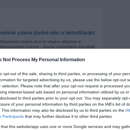
zetések száma jövőre eléri a hétmilliárdot
lőfizetések száma jövő év elejére átlépheti a
 világnépesség számát - jósolta csütörtökön közzétett
Nemzetközi Távközlési Egyesület (IUT).
o Not Process My Personal Information
+
-
to opt-out of the sale, sharing to third parties, or processing of your per
formation for targeted advertising by us, please use the below opt-out s
ű szervezet megítélése szerint a friss adatok azt
ovábbra is erős és folyamatos a kereslet az
r selection. Please note that after your opt-out request is processed y
ommunikációs technológiai szolgáltatások iránt, amit
eing interest-based ads based on personal information utilized by us or
lessávú internet árának szakadatlan esése ösztönöz.
disclosed to third parties prior to your opt-out. You may separately opt-
losure of your personal information by third parties on the IAB’s list of
motorja elsősorban Ázsia, a földrészre esik a
. This information may also be disclosed by us to third parties on the
IA
knek több mint a fele. Az IUT honlapján közzétett
Participants
that may further disclose it to other third parties.
t a mobilpenetráció 2013 végére 96 százalékos lesz
, ezen belül a fejlett országokban 128 százalékon áll
 that this website/app uses one or more Google services and may gath
a fejlődőkben pedig 89-en.