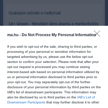
Szabadon edzette a mellizmait
18+ képek - Mindjárt látni akarta a mellerősítés
eredményét
ma.hu -
Do Not Process My Personal Information
A testedzés kemény munka, és könnyen alábbhagy a lelkesedés,
kivéve, ha rögtön látszik az eredmény. Danica Thrall valószínűleg
If you wish to opt-out of the sale, sharing to third parties, or
ezért súlyzózik fedetlen keblekkel, így tényleg azonnal lát
processing of your personal or sensitive information for
mindent.
targeted advertising by us, please use the below opt-out
section to confirm your selection. Please note that after your
Danica csupasz mellekkel szeret súlyzózni
opt-out request is processed you may continue seeing
interest-based ads based on personal information utilized by
us or personal information disclosed to third parties prior to
2013.04.17 19:29
+
-
ma.hu
your opt-out. You may separately opt-out of the further
disclosure of your personal information by third parties on the
IAB’s list of downstream participants. This information may
also be disclosed by us to third parties on the
IAB’s List of
Fotó: LiveJasminBabes (A galériához KATT a képre!)
Downstream Participants
that may further disclose it to other
third parties.