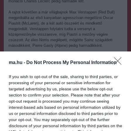
monacói Charles Leclerc pedig harmadik lett.
A rajtot követően a már világbajnok Max Verstappen (Red Bull)
megpróbálta az első kanyarban agresszívan megelőzni Oscar
Piastrit (McLaren), de a két autó összeért és mindkettő
megpördült. Verstappen folytatni tudta a versenyt a
középmezőnybe visszaesve, míg Piastri a mezőny végére
csúszott. Az élen Norris meglépett, mögötte Sainz száguldott
másodikként, Pierre Gasly (Alpine) pedig harmadikként.
Az élmezőnyből Gasly cserélt először kereket, mégpedig a 15.
körben, aztán Sainz a második pozícióból a 26. körben hajtott a
ma.hu -
Do Not Process My Personal Information
boxba friss abroncsokért. Rögtön ezután az élről Norris is kiállt
kerékcserére, majd az ekkor harmadik Russell érkezett a
If you wish to opt-out of the sale, sharing to third parties, or
Mercedeshez új gumikért.
processing of your personal or sensitive information for
targeted advertising by us, please use the below opt-out
A kerékcserék után Norris az élen maradt, Sainz megőrizte a
section to confirm your selection. Please note that after your
második helyet, harmadiknak viszont a remekül rajtoló, majd a
kerékcseréjét korán letudó Leclerc zárkózott fel.
opt-out request is processed you may continue seeing
interest-based ads based on personal information utilized by
A hajrában az volt a legfőbb kérdés, hogy Norris meg tudja-e tartani
us or personal information disclosed to third parties prior to
az első helyet, amivel a McLaren konstruktőri vb-címet nyer. Végül
your opt-out. You may separately opt-out of the further
ez minden gond nélkül sikerült a brit pilótának, így boldogan
disclosure of your personal information by third parties on the
ünnepelhetett a leintés után a csapattagokkal.