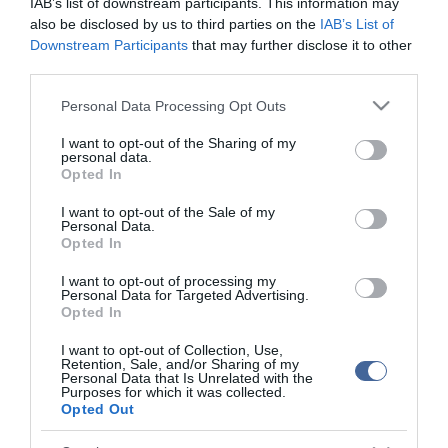
IAB’s list of downstream participants. This information may
also be disclosed by us to third parties on the
IAB’s List of
A Mercedesnél pályafutása utolsó F1-es versenyét teljesítő, jövőre
Downstream Participants
that may further disclose it to other
már Ferrarit vezető hétszeres világbajnok brit Lewis Hamilton
third parties.
negyedik lett.
Please note that this website/app uses one or more Google
Personal Data Processing Opt Outs
A negyedik világbajnoki címét két hete megnyerő Verstappen a
services and may gather and store information including but
hatodik pozícióban végzett az idényzárón, míg az F1-ben most
not limited to your visit or usage behaviour. You may click to
I want to opt-out of the Sharing of my
bemutatkozó ausztrál Jack Doohan a 15. helyen végzett az Alpine-
personal data.
nal.
grant or deny consent to Google and its third-party tags to
Opted In
use your data for below specified purposes in below Google
A futamot a világelső teniszező, az olasz Jannik Sinner intette le.
consent section.
I want to opt-out of the Sale of my
Personal Data.
Végeredmény, Abu-Dzabi Nagydíj, Abu-Dzabi (58 kör, 306,183
Opted In
km, a pontszerzők):
1. Lando Norris (brit, McLaren) 1:26:33.291 óra
I want to opt-out of processing my
2. Carlos Sainz Jr. (spanyol, Ferrari) 5.832 másodperc hátrány
Personal Data for Targeted Advertising.
3. Charles Leclerc (monacói, Ferrari) 31.928 mp h.
Opted In
4. Lewis Hamilton (brit, Mercedes) 36.483 mp h.
5. George Russell (brit, Mercedes) 37.538 mp h.
I want to opt-out of Collection, Use,
Retention, Sale, and/or Sharing of my
6. Max Verstappen (holland, Red Bull) 49.847 mp h.
Personal Data that Is Unrelated with the
7. Pierre Gasly (francia, Alpine) 1:02.560 perc h.
Purposes for which it was collected.
8. Nico Hülkenberg (német, Haas) 1:15.554 p h.
Opted Out
9. Fernando Alonso (spanyol, Aston Martin) 1:22.373 p h.
10. Oscar Piastri (ausztrál, McLaren) 1:23.821 p h.