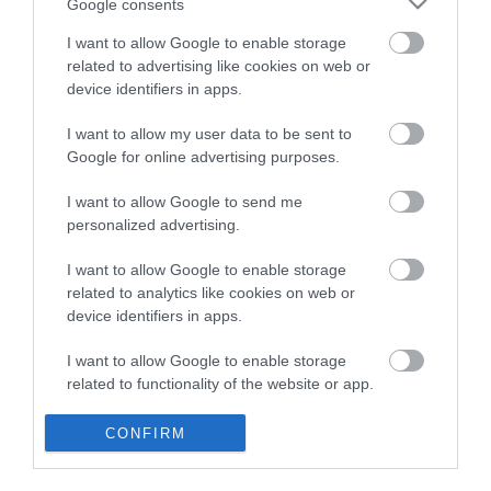
Google consents
leggyorsabb kör: 1:25.637 perc (Kevin Magnussen, Haas, 57. kör)
pole pozíció: Norris
I want to allow Google to enable storage
related to advertising like cookies on web or
A vb-pontversenyek végeredménye 24 futam után:
device identifiers in apps.
versenyzők:
I want to allow my user data to be sent to
1. Verstappen 437 pont
Google for online advertising purposes.
2. Norris 374
3. Leclerc 356
I want to allow Google to send me
4. Piastri 292
5. Sainz 290
personalized advertising.
6. Russell 245
7. Hamilton 223
I want to allow Google to enable storage
8. Sergio Pérez (mexikói, Red Bull) 152
related to analytics like cookies on web or
9. Alonso 70
device identifiers in apps.
10. Gasly 42
11. Hülkenberg 41
I want to allow Google to enable storage
12. Cunoda Juki (japán, RB) 30
related to functionality of the website or app.
13. Lance Stroll (kanadai, Aston Martin) 24
14. Esteban Ocon (francia, Alpine) 23
I want to allow Google to enable storage
15. Kevin Magnussen (dán, Haas) 16
CONFIRM
related to personalization.
16. Alexander Albon (thaiföldi, Williams) 12
17. Daniel Ricciardo (ausztrál, RB) 12