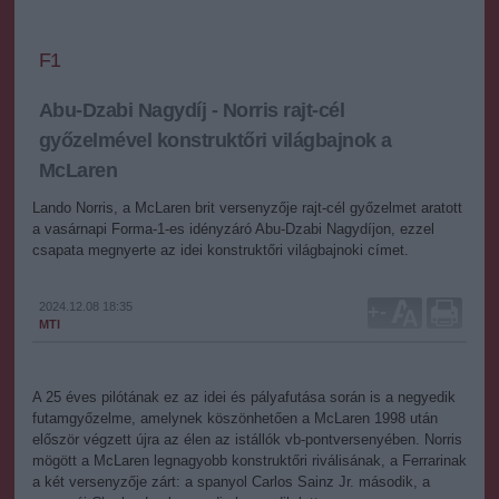
F1
Abu-Dzabi Nagydíj - Norris rajt-cél
győzelmével konstruktőri világbajnok a
McLaren
Lando Norris, a McLaren brit versenyzője rajt-cél győzelmet aratott
a vasárnapi Forma-1-es idényzáró Abu-Dzabi Nagydíjon, ezzel
csapata megnyerte az idei konstruktőri világbajnoki címet.
2024.12.08 18:35
+
-
MTI
A 25 éves pilótának ez az idei és pályafutása során is a negyedik
futamgyőzelme, amelynek köszönhetően a McLaren 1998 után
először végzett újra az élen az istállók vb-pontversenyében. Norris
mögött a McLaren legnagyobb konstruktőri riválisának, a Ferrarinak
a két versenyzője zárt: a spanyol Carlos Sainz Jr. második, a