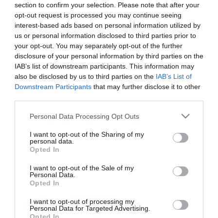
section to confirm your selection. Please note that after your
hagyományos medicina részévé válni, vizsgálatainkat azonban
opt-out request is processed you may continue seeing
szükséges nagyobb esetszám mellett is megismételni, hogy
interest-based ads based on personal information utilized by
biztosak lehessünk eredményeinkben. Természetesen az
akupunktúra nem helyettesítheti a hagyományos terápiát."
us or personal information disclosed to third parties prior to
your opt-out. You may separately opt-out of the further
Az állapotos nők közel 20 százaléka szenved depressziótól. Az
disclosure of your personal information by third parties on the
állandó szomorúság, reménytelenség-érzés, szorongás és a
IAB’s list of downstream participants. This information may
jövendő anyaságtól való félelem általában 2 hétnél hosszabb ideig
also be disclosed by us to third parties on the
IAB’s List of
tart.
Downstream Participants
that may further disclose it to other
Sok leendő édesanya ódzkodik a gyógyszerszedéstől, ilyenkor
third parties.
lehetőség van pszichoterápiára.
Please note that this website/app uses one or more Google
Personal Data Processing Opt Outs
services and may gather and store information including but
Manber és csoportja 150, major depresszióval diagnosztizált, 12-
30. hét közötti terhes nőt vizsgált 8 héten át: 52 nő esetében
not limited to your visit or usage behaviour. You may click to
I want to opt-out of the Sharing of my
personal data.
depresszió-specifikus akupunktúrát, 49 páciensnél hagyományos
grant or deny consent to Google and its third-party tags to
Opted In
akupunktúrát alkalmaztak, a harmadik csoport pedig masszázsban
use your data for below specified purposes in below Google
részesült.
consent section.
I want to opt-out of the Sale of my
Personal Data.
Eredményeik szerint a speciális akupunktúra alkalmazásakor
Opted In
mintegy 50 százalékos tünetcsökkenés volt észlelhető.
I want to opt-out of processing my
"Az általunk fejlesztett protokoll hatásos, ám ez nem jelenti, hogy
Personal Data for Targeted Advertising.
Opted In
az akupunktúra önmagában elégséges kezelés a terhességi