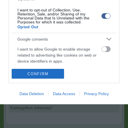
depresszió során"
–mondja dr. Laskin. A lényeg, hogy páciens és
I want to opt-out of Collection, Use,
orvos közösen döntsenek az egyénre szabott kezelésről.
Retention, Sale, and/or Sharing of my
Personal Data that Is Unrelated with the
Purposes for which it was collected.
Opted Out
Google consents
Kapcsolódó írások:
I want to allow Google to enable storage
related to advertising like cookies on web or
Kerülje el a terhességi cukorbetegséget! Mozogjon!
device identifiers in apps.
A túlsúly növeli a terhességi kockázatokat
I want to allow my user data to be sent to
CONFIRM
A terhesség első harmadában megállapítható a jövevény neme
Google for online advertising purposes.
A terhesség alatt szedett aszpirin jótékony hatással lehet a
koraszülöttekre
I want to allow Google to send me
Data Deletion
Data Access
Privacy Policy
personalized advertising.
Mennyi az elegendő idő két terhesség között?
Karriergyilkos terhesség?
I want to allow Google to enable storage
related to analytics like cookies on web or
device identifiers in apps.