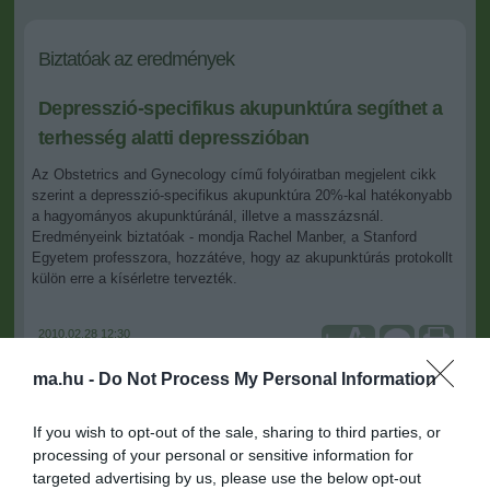
Biztatóak az eredmények
Depresszió-specifikus akupunktúra segíthet a
terhesség alatti depresszióban
Az Obstetrics and Gynecology című folyóiratban megjelent cikk
szerint a depresszió-specifikus akupunktúra 20%-kal hatékonyabb
a hagyományos akupunktúránál, illetve a masszázsnál.
Eredményeink biztatóak - mondja Rachel Manber, a Stanford
Egyetem professzora, hozzátéve, hogy az akupunktúrás protokollt
külön erre a kísérletre tervezték.
2010.02.28 12:30
+
-
medipress.hu
ma.hu -
Do Not Process My Personal Information
Dr. Shari Lusskin,
a New York Egyetem pszichiátria professzora
If you wish to opt-out of the sale, sharing to third parties, or
is pozitívan nyilatkozott eddigi tapasztatalataikról.
processing of your personal or sensitive information for
targeted advertising by us, please use the below opt-out
"Nagyszerű, hogy az alternatív orvoslás egyre inkább kezd a