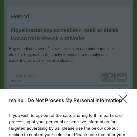
Életmód
Figyelmeztet egy szívsebész: ezek az ételek
lassan tönkreteszik a szívedet
Egy amerikai szívsebész szerint sokan nap mint nap olyan
ételeket fogyasztanak, amelyek hosszú távon súlyosan
károsíthatják a szív- és érrendszert.
2026.05.15 22:08
+
-
ma.hu
ma.hu -
Do Not Process My Personal Information
Komoly figyelmeztetést fogalmazott meg
Philip Ovadia amerikai
szívsebész
, aki szerint rengeteg ember rendszeresen olyan
élelmiszereket eszik, amelyek alattomos módon rombolják a szív
If you wish to opt-out of the sale, sharing to third parties, or
egészségét.
processing of your personal or sensitive information for
targeted advertising by us, please use the below opt-out
Az orvos szerint nem elsősorban a vörös húsok vagy a zsírok
section to confirm your selection. Please note that after your
jelentik a legnagyobb problémát, hanem az úgynevezett erősen