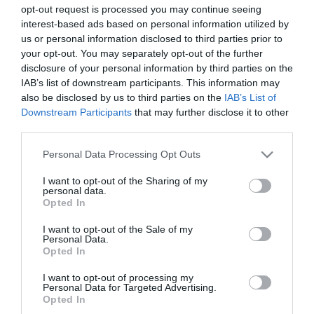
opt-out request is processed you may continue seeing
feldolgozott szénhidrátok. Ovadia úgy fogalmazott: ezek az ételek
inzulinrezisztenciát idézhetnek elő, fokozhatják a krónikus
interest-based ads based on personal information utilized by
gyulladásokat, és hosszú távon komoly szerepet játszhatnak a
us or personal information disclosed to third parties prior to
szívbetegségek kialakulásában.
your opt-out. You may separately opt-out of the further
disclosure of your personal information by third parties on the
A szakember külön kiemelte, hogy sok olyan terméket is
IAB’s list of downstream participants. This information may
egészségesként reklámoznak, amelyek valójában nagy
also be disclosed by us to third parties on the
IAB’s List of
mennyiségű finomított szénhidrátot tartalmaznak. Példaként
Downstream Participants
that may further disclose it to other
említette az alacsony zsírtartalmú müzliket, a teljes kiőrlésű
third parties.
kenyerek egy részét vagy a rizsszeleteket.
Please note that this website/app uses one or more Google
Personal Data Processing Opt Outs
A lista azonban ennél jóval hosszabb. A szívsebész szerint
services and may gather and store information including but
problémás lehet többek között a fehér kenyér, a cukros
not limited to your visit or usage behaviour. You may click to
I want to opt-out of the Sharing of my
reggelizőpehely, a chipsek, az ízesített joghurtok, a
personal data.
grant or deny consent to Google and its third-party tags to
gyümölcslevek, az instant zabkásák, a péksütemények vagy
Opted In
egyes müzliszeletek rendszeres fogyasztása is.
use your data for below specified purposes in below Google
consent section.
I want to opt-out of the Sale of my
Ovadia szerint ezek az élelmiszerek hirtelen megemelik a
Personal Data.
vércukorszintet és az inzulinszintet, ami elősegítheti a hasi zsír
Opted In
lerakódását és az érfalak gyulladását. Az orvos úgy véli, pontosan
ez a folyamat vezethet az instabil plakkok kialakulásához,
I want to opt-out of processing my
Personal Data for Targeted Advertising.
amelyek szívrohamot okozhatnak.
Opted In