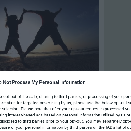
o Not Process My Personal Information
i minőségű készítményekkel érkezett meg hazánkba
to opt-out of the sale, sharing to third parties, or processing of your per
 étrend-kiegészítő termékcsalád, amely hazai
formation for targeted advertising by us, please use the below opt-out s
agyar fogyasztók igényeire reflektál. Ennek mentén a
pségápolás és a karcsúsítás mellett a szív és
r selection. Please note that after your opt-out request is processed y
lamint az emésztőrendszeri problémákra is megoldást
eing interest-based ads based on personal information utilized by us or
zertárak polcain már elérhető termékek organikus,
disclosed to third parties prior to your opt-out. You may separately opt-
kat tartalmaznak, és ampullák, tabletták, valamint
losure of your personal information by third parties on the IAB’s list of
jában kerülnek forgalomba. Az étrend-kiegészítők