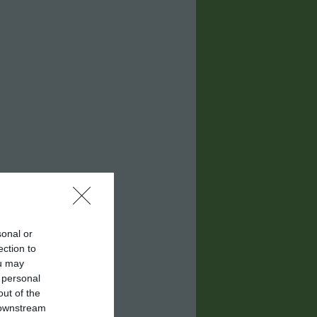
sonal or
ection to
ou may
 personal
out of the
 downstream