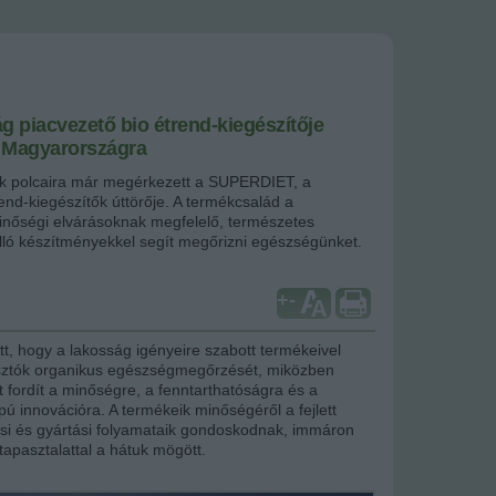
g piacvezető bio étrend-kiegészítője
 Magyarországra
k polcaira már megérkezett a SUPERDIET, a
end-kiegészítők úttörője. A termékcsalád a
nőségi elvárásoknak megfelelő, természetes
lló készítményekkel segít megőrizni egészségünket.
+
-
tt, hogy a lakosság igényeire szabott termékeivel
sztók organikus egészségmegőrzését, miközben
t fordít a minőségre, a fenntarthatóságra és a
ú innovációra. A termékeik minőségéről a fejlett
tési és gyártási folyamataik gondoskodnak, immáron
tapasztalattal a hátuk mögött.