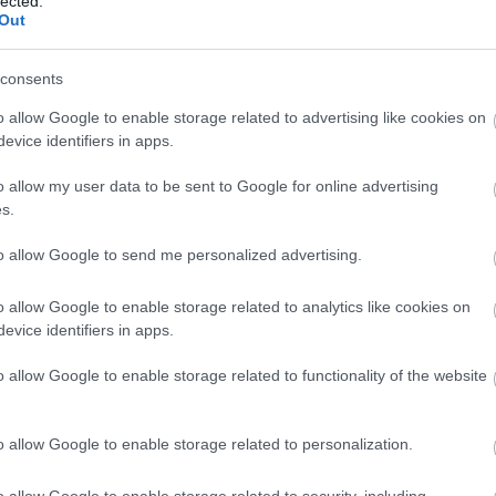
lected.
95%-ban bio alapanyagokat tartalmaznak.
Out
rmékeket átlagosan 90-180 minőségellenőrzési
 alá a gyártó, mielőtt piacra dobná. Ez a gyártás
consents
ban biztosítja a nyomonkövethetőséget, a
iztonságot, a hatályos francia és európai ökológiai
o allow Google to enable storage related to advertising like cookies on
onatkozó előírásoknak megfelelően. A vállalat
evice identifiers in apps.
 egyedi megközelítést képvisel a prémium étrend-
án: a folyékony étrend-kiegészítők, növényi kivonatok
yártási módszerekkel, üvegampullákban kerülnek
o allow my user data to be sent to Google for online advertising
lyekben kizárólag a tiszta gyógynövények kivonatai
s.
ékony koncentrációban. A tabletták előállítása során
et fordítanak arra, hogy a segédanyagokat minimálisra
to allow Google to send me personalized advertising.
a növényi összetevők aránya a lehető legmagasabb
ulák bio minőségű növényi porokból és koncentrált
szülnek, természetes eredetű növényi kapszulákba
o allow Google to enable storage related to analytics like cookies on
a megközelítés lehetővé teszi, hogy a termékek
evice identifiers in apps.
áló minőségben és a legnagyobb koncentrációban
sztók rendelkezésére.
o allow Google to enable storage related to functionality of the website
gyasztók igényeire szabva
érhető SUPERDIET termékek palettája a magyar
o allow Google to enable storage related to personalization.
eire lettek szabva és olyan egészségügyi területeket
int a szív és keringési rendszer vagy az
, amelyek 2022-ben a KSH adatai alapján a nők