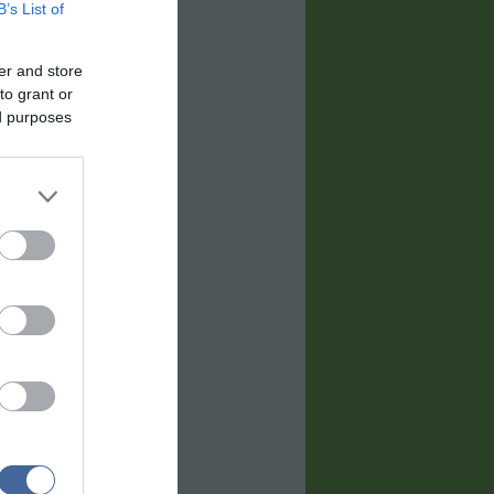
B’s List of
er and store
to grant or
ed purposes