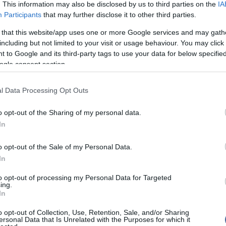
. This information may also be disclosed by us to third parties on the
IA
hatóan a bioboltokban is kaphatóak lesznek.
Participants
that may further disclose it to other third parties.
minőség
 that this website/app uses one or more Google services and may gath
apítója, René Haussin 1961-ben, tehát több, mint 60
including but not limited to your visit or usage behaviour. You may click 
nd-kiegészítő termékeket gyártani, s ezzel ő lett az
 to Google and its third-party tags to use your data for below specifi
ágban, aki ilyen vállalkozást alapított. A cég hatalmas
ogle consent section.
ra több száz kutatóorvos, klinikai tanulmányok,
nyagok és a gyógynövények feldolgozásának
gideálisabb gyártási technológia biztosítja. Az azóta
l Data Processing Opt Outs
n lévő vállalkozás elkötelezett a prémium minőségű,
nyagok használata mellett, amelyek számos
oblémára kínálnak megoldást – legyen szó
o opt-out of the Sharing of my personal data.
okról, méregtelenítésről, karcsúsításról vagy a szív-
In
ámogatásáról.
o opt-out of the Sale of my Personal Data.
esztése az Európai Gyógyszerkönyv irányelvei alapján
nyos eljárásokat ötvözve a már meglévő kutatási
In
A SUPERDIET különleges figyelmet fordít a
választására és beszerzésére: amennyire csak
to opt-out of processing my Personal Data for Targeted
egközelebbi francia vagy európai eredetű növényeket
ing.
yben. Ha ez nem kivitelezhető, akkor a növényt annak
In
helyéről szerzik be. Ez hozzájárul ahhoz, hogy a
iváló minőségű, ellenőrzött forrásból származó, már
o opt-out of Collection, Use, Retention, Sale, and/or Sharing
ersonal Data that Is Unrelated with the Purposes for which it
óanyag-tartalmú gyógynövény-készítmények jussanak