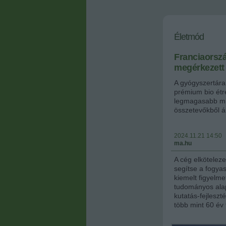
Életmód
Franciaorszá
megérkezett
A gyógyszertára
prémium bio étr
legmagasabb mi
összetevőkből á
2024.11.21 14:50
ma.hu
A cég elköteleze
segítse a fogya
kiemelt figyelme
tudományos alap
kutatás-fejlesz
több mint 60 év 