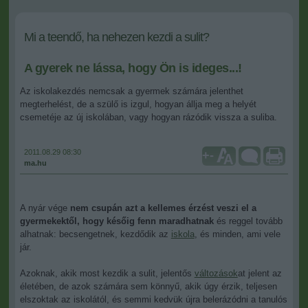
Mi a teendő, ha nehezen kezdi a sulit?
A gyerek ne lássa, hogy Ön is ideges...!
Az iskolakezdés nemcsak a gyermek számára jelenthet
megterhelést, de a szülő is izgul, hogyan állja meg a helyét
csemetéje az új iskolában, vagy hogyan rázódik vissza a suliba.
2011.08.29 08:30
+
-
ma.hu
A nyár vége
nem csupán azt a kellemes érzést veszi el a
gyermekektől, hogy későig fenn maradhatnak
és reggel tovább
alhatnak: becsengetnek, kezdődik az
iskola
, és minden, ami vele
jár.
Azoknak, akik most kezdik a sulit, jelentős
változások
at jelent az
életében, de azok számára sem könnyű, akik úgy érzik, teljesen
elszoktak az iskolától, és semmi kedvük újra belerázódni a tanulós