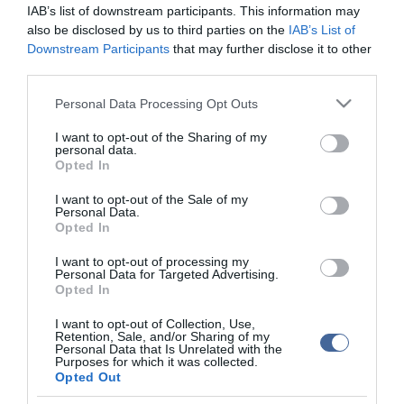
IAB’s list of downstream participants. This information may
érdekében:
also be disclosed by us to third parties on the
IAB’s List of
- Tervezze be az iskola meglátogatását. Utazzon, sétáljon el a
Downstream Participants
that may further disclose it to other
gyermekkel még a tanítás megkezdése előtt, ahol akár a tanárával
third parties.
is találkozhat. Nézze meg az osztálytermet, a játszóteret.
Please note that this website/app uses one or more Google
Personal Data Processing Opt Outs
- Beszéljünk még az iskolakezdés előtt a napi rutinról: tudja a
services and may gather and store information including but
gyermek, mit várhat majd egy tipikus iskolai napon.
not limited to your visit or usage behaviour. You may click to
I want to opt-out of the Sharing of my
personal data.
grant or deny consent to Google and its third-party tags to
Opted In
- Az átszoktatást kezdjük el korábban: írjunk elő korábbi lefekvést,
use your data for below specified purposes in below Google
és korábbi kelést reggelente, így a gyermek előbb megszokja a
consent section.
I want to opt-out of the Sale of my
megváltozott rendet.
Personal Data.
Opted In
- Játsszunk iskolát otthon - különösen, ha van a gyermeknek
fiatalabb testvére, vagy testvérei. Beszéljünk az iskolai
I want to opt-out of processing my
szabályokról.
Personal Data for Targeted Advertising.
Opted In
Ne lássa a gyermek, hogy mi is aggódunk
I want to opt-out of Collection, Use,
Retention, Sale, and/or Sharing of my
A szülőnek a saját aggodalmaival is meg kell küzdenie.
Personal Data that Is Unrelated with the
Nyugodtnak és támogatást nyújtónak kell lennie, azt kell mutatnia:
Purposes for which it was collected.
bízik a csemetében. Ne lássa a gyermek, hogy ő legalább olyan
Opted Out
ideges.