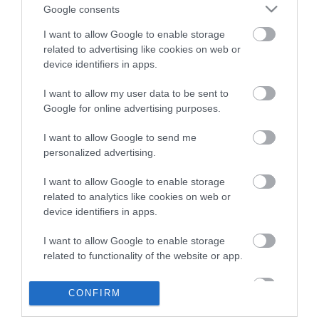
Google consents
A szülő nyugalma és magabiztossága a csemetét is megnyugtatja.
Ezen felül az anya és az apa
a tanárokra is számíthat,
akik
I want to allow Google to enable storage
szintén részt vesznek abban, hogy megkönnyítsék a
related to advertising like cookies on web or
beilleszkedést a gyermek számára. Megfelelő rutinjukkal ők is
device identifiers in apps.
kiderítik az első időszakban, mely diákoknak sikerült könnyebben
a váltás, és kik azok, akik nagyobb segítséget igényelnek.
I want to allow my user data to be sent to
Google for online advertising purposes.
I want to allow Google to send me
A gyermek aggodalmai nem múlnak el egyik napról a másikra,
personalized advertising.
időt vesz igénybe a dolgok új rendjének elfogadása. De egy hónap
után biztosan el kell hogy múljanak.
I want to allow Google to enable storage
Azok a gyerekek, akiknek extra
segítség
re van szükségük,
related to analytics like cookies on web or
általában tipikus tüneteket mutatnak:
problémáik vannak az
device identifiers in apps.
alvással, visszatérő gyomorfájásról számolnak be.
Rossz
álmok gyötrik őket, étvágytalanok, viselkedésük makacs,
I want to allow Google to enable storage
akaratos, önfejű, követelőző lehet.
related to functionality of the website or app.
A problémák, ahogyan feljebb is szó volt róla,
az idősebbeknél is
I want to allow Google to enable storage
ugyanúgy fennállhatnak.
A tinik leggyakrabban olyan dolgok
CONFIRM
related to personalization.
aggasztják:
"Be tudok majd illeszkedni?" "Megfelelő az
öltözködésem?"
Náluk is megfigyelhető, hogy egyre kevésbé