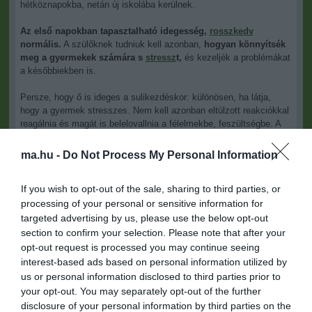
hétköznapokba, netán új iskolába kerülnek.
Az első napokban tapasztalható idegesség,
rosszkedv
normális.
A szülőknek tudniuk kell azonban,
hogyan könnyítsék
meg a gyermekek számára s
stressz
t,
és kezeljék a problémákat
a későbbiekben is.
Persze, hogy ő is ideges a sulikezdéskor: különösen, ha látja,
hogy a gyermek stresszes. Nem kell azonban eltúlzott reakciókkal
reagálnia és magát is belelovallnia a félelmekbe, feszültségbe. A
gyermekeknek meg kell küzdeniük a kényelmetlen érzéseikkel,
gond akkor van, ha a szorongás, az
idegesség
hosszabb ideig
ma.hu -
Do Not Process My Personal Information
nem múlik el.
If you wish to opt-out of the sale, sharing to third parties, or
processing of your personal or sensitive information for
Az ismeretlentől való félelem természetes:
nem tudják, ki
targeted advertising by us, please use the below opt-out
lesz a tanítójuk, tanáruk, mennyire lesz megfelelő a teljesítményük
section to confirm your selection. Please note that after your
- milyenek lesznek az osztálytársak. A kisebbeknél
a szülőktől
opt-out request is processed you may continue seeing
való elválás,
sőt olyasmi is okoz problémát, hogy nem tudják,
interest-based ads based on personal information utilized by
képesek lesznek-e majd önállóan megtalálni a helyiségeket,
us or personal information disclosed to third parties prior to
például a vécét.
your opt-out. You may separately opt-out of the further
disclosure of your personal information by third parties on the
Több dolgot is tehet a szülő a stressz megkönnyítése