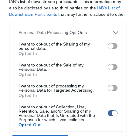
IAB’s list of downstream participants. This information may
programokat kínáló eseményüket, amellyel pozitív választ
also be disclosed by us to third parties on the
IAB’s List of
kívánnak adni "a világ immáron legerősebb lobbijává vált LMBTQ-
Downstream Participants
that may further disclose it to other
lobbi" rendezvényére.
third parties.
Jelezte: külföldi testvárpártjaiknak és európai pártcsaládjuk
Please note that this website/app uses one or more Google
Personal Data Processing Opt Outs
vezetésének is azt javasolják, hogy saját országaikban hasonló
services and may gather and store information including but
rendezvényekkel álljanak ki a hagyományos férfi-női szerepeken
not limited to your visit or usage behaviour. You may click to
I want to opt-out of the Sharing of my
alapuló családok, a gyermekvállalás, a gyermekek és a
personal data.
grant or deny consent to Google and its third-party tags to
keresztények védelmének fontossága mellett, mondván, ezek az
Opted In
értékek azok, amelyekre a leginkább büszkéknek kell lennünk.
use your data for below specified purposes in below Google
consent section.
I want to opt-out of the Sale of my
Toroczkai László elmondta: nemcsak minden idők legnagyobb
Personal Data.
Pride-jára számítanak Szent László király napján, hanem arra is,
Opted In
hogy "tort fog ülni az erkölcstelenség, és olyanokat fogunk látni, és
olyanokat kell majd látni az arra sétáló budapestieknek, amire
I want to opt-out of processing my
Personal Data for Targeted Advertising.
nagyon régóta nem volt példa".
Opted In
A politikus közölte: rendőrségi jóváhagyás hiányában még nem
I want to opt-out of Collection, Use,
jelenthetik be menetük pontos útvonalát. Elmondta azt is:
Retention, Sale, and/or Sharing of my
álláspontjuk szerint jogszabálymódosítás nélkül nem lehet
Personal Data that Is Unrelated with the
Purposes for which it was collected.
törvényesen megtartani Budapesten a Pride-ot, így feljelentést
Opted Out
tesznek az esemény ügyében, ha nem lép addig az országgyűlés.