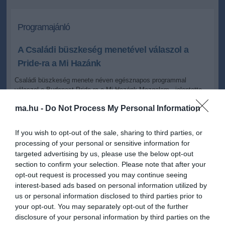
Programajánló
A Családi büszkeség menetével válaszol a
Pride-ra a Mi Hazánk
Családi büszkeség menete néven egésznapos programmal
válaszol a Budapest Pride-ra a Mi Hazánk Mozgalom - jelentette
be pénteki budapesti sajtótájékoztatóján Toroczkai László, az
ma.hu -
Do Not Process My Personal Information
ellenzéki párt elnöke, frakcióvezetője.
If you wish to opt-out of the sale, sharing to third parties, or
2026.05.30 23:58
+
-
processing of your personal or sensitive information for
MTI
targeted advertising by us, please use the below opt-out
section to confirm your selection. Please note that after your
opt-out request is processed you may continue seeing
Családi büszkeség menete néven egésznapos programmal
válaszol a Budapest Pride-ra a Mi Hazánk Mozgalom - jelentette
interest-based ads based on personal information utilized by
be pénteki budapesti sajtótájékoztatóján Toroczkai László, az
us or personal information disclosed to third parties prior to
ellenzéki párt elnöke, frakcióvezetője.
your opt-out. You may separately opt-out of the further
disclosure of your personal information by third parties on the
A politikus közölte: a Pride után egy héttel tartják a családi