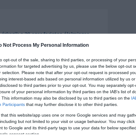
: érkezik a 30 ezer forintos élelmiszer-
nyugdíjasoknak
o Not Process My Personal Information
tember 1-je és október 15-e között kézbesítik az
elyeket december 31-ig lehet felhasználni.
to opt-out of the sale, sharing to third parties, or processing of your per
formation for targeted advertising by us, please use the below opt-out s
+
-
r selection. Please note that after your opt-out request is processed y
eing interest-based ads based on personal information utilized by us or
jasoknak a 30 ezer forintos élelmiszer-utalvány
disclosed to third parties prior to your opt-out. You may separately opt-
beszélt Nyitrai Zsolt, a miniszterelnök főtanácsadója a
losure of your personal information by third parties on the IAB’s list of
n vasárnap közzétett videóban.
. This information may also be disclosed by us to third parties on the
IA
Participants
that may further disclose it to other third parties.
élelmiszerláncok indokoltalan áremelése miatt
lult helyzetben Magyarország kormánya a
 that this website/app uses one or more Google services and may gath
réscsökkentéssel és élelmiszerutalvánnyal segíti.
including but not limited to your visit or usage behaviour. You may click 
 to Google and its third-party tags to use your data for below specifi
ogosultak a nyugdíjasok és más nyugdíjszerű
esülők, például a fogyatékossággal élők is megkapják
ogle consent section.