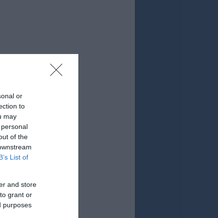
sonal or
ection to
ou may
 personal
out of the
 downstream
B’s List of
er and store
to grant or
ed purposes