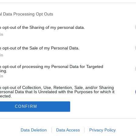
- tette hozzá.
l Data Processing Opt Outs
tember 1-je és október 15-e között kézbesítik az
elyeket december 31-ig lehet felhasználni hideg
lására. Be lehet váltani hazai kereskedelmi láncok
o opt-out of the Sharing of my personal data.
zkontokban, pékségekben, hentesnél, zöldségesnél,
In
termelőknél. Ugyanakkor az utalványból nem lehet
t, alkoholt, dohányterméket, vegyipari árut,
 - ismertette.
o opt-out of the Sale of my Personal Data.
In
em névre szólóak, bárki felhasználhatja azokat. Az
het készpénzre váltani, és pénz sem jár vissza belőle
to opt-out of processing my Personal Data for Targeted
ing.
In
számíthatnak az Orbán Viktor vezette polgári
dta Nyitrai Zsolt.
o opt-out of Collection, Use, Retention, Sale, and/or Sharing
ersonal Data that Is Unrelated with the Purposes for which it
lected.
Out
CONFIRM
consents
o allow Google to enable storage related to advertising like cookies on
Data Deletion
Data Access
Privacy Policy
evice identifiers in apps.