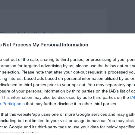
pülőgép balesetének nincs magyar
ságú áldozata
o Not Process My Personal Information
2 fő utazott, köztük 10 fő személyzet és 2 pilóta.
to opt-out of the sale, sharing to third parties, or processing of your per
+
-
formation for targeted advertising by us, please use the below opt-out s
r selection. Please note that after your opt-out request is processed y
eing interest-based ads based on personal information utilized by us or
őgép balesetének nincs magyar állampolgárságú
övetségünk továbbra is folyamatos kapcsolatban
disclosed to third parties prior to your opt-out. You may separately opt-
kes hatóságokkal és szükség esetén konzuljaink
losure of your personal information by third parties on the IAB’s list of
ehetséges segítséget megadni a térségben
. This information may also be disclosed by us to third parties on the
IA
aroknak - közölte Paczolay Máté, a Külgazdasági és
Participants
that may further disclose it to other third parties.
ium szóvivője.
 that this website/app uses one or more Google services and may gath
iai idő szerint 13.39 perckor, felszállás közben
including but not limited to your visit or usage behaviour. You may click 
 házba ütközött az Air India London-Gatwickbe tartó
 to Google and its third-party tags to use your data for below specifi
mú Boeing 787 Dreamliner repülőgépe az ahmedabadi
hai Patel nemzetközi repülőtér közelében, Gujarat
ogle consent section.