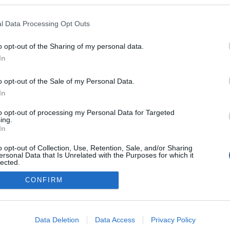
agar kerületében.
l Data Processing Opt Outs
o opt-out of the Sharing of my personal data.
In
o opt-out of the Sale of my Personal Data.
In
tál szoftver és szerkesztőségi CMS, DMS rendszer:© PortalWare, 2017 Magnum IT 
um
•
Adatvédelmi nyiltakozat
•
Fórum
•
Írj Nekünk!
•
Olvasói és moderálási alapel
to opt-out of processing my Personal Data for Targeted
ing.
In
o opt-out of Collection, Use, Retention, Sale, and/or Sharing
ersonal Data that Is Unrelated with the Purposes for which it
lected.
Out
CONFIRM
consents
o allow Google to enable storage related to advertising like cookies on
Data Deletion
Data Access
Privacy Policy
evice identifiers in apps.