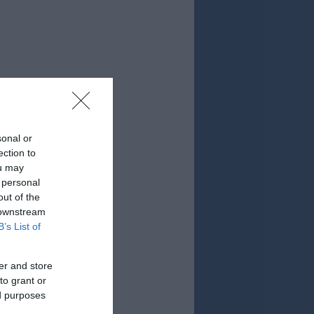
sonal or
ection to
ou may
 personal
out of the
 downstream
B’s List of
er and store
to grant or
ed purposes