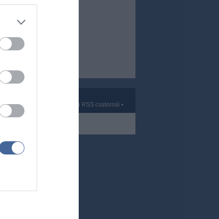
Kft.
vek
•
Partnerek
•
ma.hu RSS csatornái
•