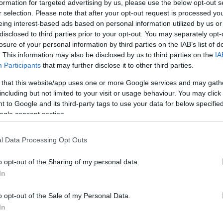
formation for targeted advertising by us, please use the below opt-out s
revételeivel a vizsgált kérdések tényszerű és szakmai
r selection. Please note that after your opt-out request is processed y
 értékelését segítse. Ennek szellemében készült el a
eing interest-based ads based on personal information utilized by us or
se a Freedom House 2023. évi internetszabadságról
disclosed to third parties prior to your opt-out. You may separately opt-
ől (Freedom on the Net).
losure of your personal information by third parties on the IAB’s list of
 hogy a jelentés szakmai értékét a korábbi évekhez
. This information may also be disclosed by us to third parties on the
IA
ertani hiányosságok és tárgyi tévedések csökkentik.
Participants
that may further disclose it to other third parties.
gegyező 100-ból 69 pontos, "részben szabad"
ntő eredmény ezúttal is egyetlen személy, a Társaság
 that this website/app uses one or more Google services and may gath
kért civil szervezet munkatársának értékelésén
including but not limited to your visit or usage behaviour. You may click 
ben a szöveges jelentés szerzője is - írták.
 to Google and its third-party tags to use your data for below specifi
ogle consent section.
jelenő - például az internethez való hozzáféréssel,
esség érvényesítésével vagy a távközlési piacra való
égével összefüggésben megfogalmazott - elismerő
l Data Processing Opt Outs
llenére a hivatkozott források jelentős részben a
édiahelyzettel kapcsolatban egyoldalúan kritikus
 szervezetektől származnak, továbbá ezúttal is
o opt-out of the Sharing of my personal data.
ltérő álláspontok bemutatása nélkül közöl a
In
jektív, tényekkel alá nem támasztott véleményeket.
példát az Európa Tanács emberi jogi biztosától
o opt-out of the Sale of my Personal Data.
y, miszerint a "politikai befolyás alatt álló
s erodálta a médiapluralizmust és
In
ságot Magyarországon - olvasható a közleményben.