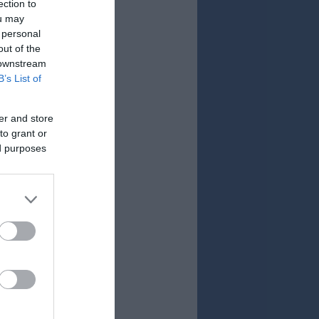
ection to
ou may
 personal
out of the
 downstream
B’s List of
er and store
to grant or
ed purposes