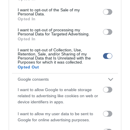
duplájára emelték az élelmiszerek áfáját, valamint bevezették az
use your data for below specified purposes in below Google
időseknek a vizitdíjat és a kórházi napidíjat. A baloldal programja
consent section.
I want to opt-out of the Sale of my
ma is ugyanez" - fogalmazott az államtitkár.
Personal Data.
Opted In
Zsigó Róbert azt is mondta, a "kijelölt miniszterelnök-jelöltjük"
minden nap elmondja, hogy a rezsicsökkentés, a 13. havi nyugdíj
I want to opt-out of processing my
Personal Data for Targeted Advertising.
és az élelmiszerárstop "ostobaság", és szerinte a vizitdíjat és a
Opted In
kórházi napidíjat nem kellett volna eltörölni.
I want to opt-out of Collection, Use,
Ha a baloldalon múlna, akkor nyugdíjprémium sem lenne, mert a
Retention, Sale, and/or Sharing of my
gazdaságpolitikájukkal a gazdasági növekedést is veszélyeztetnék
Personal Data that Is Unrelated with the
- hangoztatta az államtitkár.
Purposes for which it was collected.
Opted Out
Zsigó Róbert szerint Márki-Zay Péter arról is beszélt, hogy a
baloldalnak az a jó, ha minél több idősebb szavazó hal meg a
Google consents
járványban, mert azzal szerinte a baloldalnak nagyobb az esélye a
hatalomra.
I want to allow Google to enable storage
related to advertising like cookies on web or
Az államtitkár a Facebookon arra kérte az időseket, ne hagyják,
device identifiers in apps.
hogy kihasználja őket a baloldal, mondván: az idősek
megbecsülésében is előre kell menni, nem hátra.
I want to allow my user data to be sent to
Google for online advertising purposes.