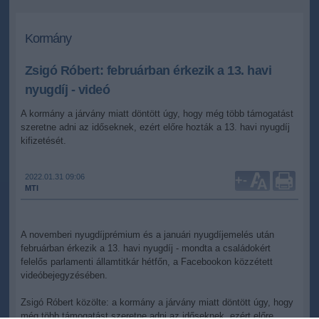
Kormány
Zsigó Róbert: februárban érkezik a 13. havi
nyugdíj - videó
A kormány a járvány miatt döntött úgy, hogy még több támogatást
szeretne adni az időseknek, ezért előre hozták a 13. havi nyugdíj
kifizetését.
2022.01.31 09:06
+
-
MTI
A novemberi nyugdíjprémium és a januári nyugdíjemelés után
februárban érkezik a 13. havi nyugdíj - mondta a családokért
felelős parlamenti államtitkár hétfőn, a Facebookon közzétett
videóbejegyzésében.
Zsigó Róbert közölte: a kormány a járvány miatt döntött úgy, hogy
még több támogatást szeretne adni az időseknek, ezért előre