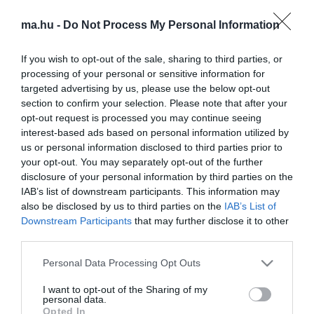
hozták a 13. havi nyugdíj kifizetését.
ma.hu -
Do Not Process My Personal Information
Februárban tehát dupla nyugdíj érkezik, az átutalás 11-én történik,
a postai kézbesítés pedig 9-én kezdődik - ismertette.
If you wish to opt-out of the sale, sharing to third parties, or
processing of your personal or sensitive information for
A 13. havi nyugdíj kifizetésére 371 milliárd forintot fordít a
targeted advertising by us, please use the below opt-out
kormány, amit a gazdaság jó teljesítménye teszi lehetővé - emelte
section to confirm your selection. Please note that after your
ki.
opt-out request is processed you may continue seeing
Fontosnak tartják ugyanis, hogy a gazdasági növekedésből a
interest-based ads based on personal information utilized by
gyermekes családok, a munkavállalók és a fiatalok mellett az
us or personal information disclosed to third parties prior to
idősek is részesüljenek - tette hozzá.
your opt-out. You may separately opt-out of the further
disclosure of your personal information by third parties on the
Elmondta azt is, hogy a nyugdíjasok megélhetését a
IAB’s list of downstream participants. This information may
rezsicsökkentés, és több alapvető élelmiszer árának a
also be disclosed by us to third parties on the
IAB’s List of
befagyasztása is segíti.
Downstream Participants
that may further disclose it to other
third parties.
Zsigó Róbert úgy fogalmazott, hogy a választások közeledtével a
baloldal megint csak ígérget az időseknek, ugyanúgy, mint a 2006-
Please note that this website/app uses one or more Google
Personal Data Processing Opt Outs
os kampányban.
services and may gather and store information including but
not limited to your visit or usage behaviour. You may click to
I want to opt-out of the Sharing of my
"Gyurcsány akkor is fűt-fát ígért a nyugdíjasoknak, aztán elvett
personal data.
tőlük egyhavi nyugdíjat. Akkor tizenötször emelték a rezsit, a
grant or deny consent to Google and its third-party tags to
Opted In