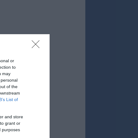
sonal or
ection to
ou may
 personal
out of the
 downstream
B’s List of
er and store
to grant or
ed purposes