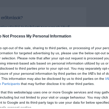
 erőforrások?
timalizáló leépítést" terveznek jövő
o Not Process My Personal Information
 erőforrásokat megszüntető "optimalizáló leépítést"
aszra a Duna Televízió - mondta Szekeres László
to opt-out of the sale, sharing to third parties, or processing of your per
ök kedden az MTI érdeklődésére.
formation for targeted advertising by us, please use the below opt-out s
r selection. Please note that after your opt-out request is processed y
+
-
eing interest-based ads based on personal information utilized by us or
disclosed to third parties prior to your opt-out. You may separately opt-
észítő és műszaki munkatárstól válnak meg
losure of your personal information by third parties on the IAB’s list of
ölte, hozzátéve, az adminisztrációban dolgozók
. This information may also be disclosed by us to third parties on the
IA
óta a működési minimumon van
".
Participants
that may further disclose it to other third parties.
szerint a gazdasági folyamatok és az üzleti terv
 that this website/app uses one or more Google services and may gath
ainak ismeretében a jövő év első negyedében
including but not limited to your visit or usage behaviour. You may click 
s arról, pontosan hány embert és kiket bocsásson el a
 to Google and its third-party tags to use your data for below specifi
lezres létszámmal működő köztelevízió.
ogle consent section.