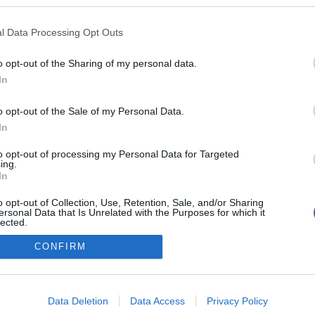
átette, nem tervezik, hogy jelentősen emelnék külső
ik arányát, mivel "
az sem olcsóbb
", ugyanakkor utalt
l Data Processing Opt Outs
tendeje nem reagál az inflációra az állami büdzséből
ennek következtében pedig számos fejlesztésről
nek lemondani.
o opt-out of the Sharing of my personal data.
In
julást köti gúzsba a pénzhiány"
- mondta Szekeres
a ezt azzal, hogy a digitális átállással kapcsolatos
kaptak eddig plusz pénzt a költségvetéstől.
o opt-out of the Sale of my Personal Data.
In
to opt-out of processing my Personal Data for Targeted
ing.
In
írások:
o opt-out of Collection, Use, Retention, Sale, and/or Sharing
ersonal Data that Is Unrelated with the Purposes for which it
lected.
l lőttek az ATV székházára - egymillió forint a
Out
ek
CONFIRM
consents
o allow Google to enable storage related to advertising like cookies on
Data Deletion
Data Access
Privacy Policy
evice identifiers in apps.