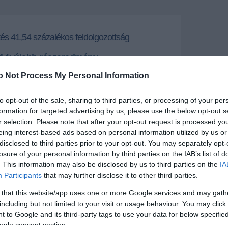
tés 41,54 százalékos feldolgozottság
014: újabb részeredmény
gos listákra leadott szavazatok 52,79 százalékos
o Not Process My Personal Information
nál a pártlistákra leadott szavazatok számait!
to opt-out of the sale, sharing to third parties, or processing of your per
+
-
formation for targeted advertising by us, please use the below opt-out s
r selection. Please note that after your opt-out request is processed y
rtlistákra és a nemzetiségi listákra leadott összes
eing interest-based ads based on personal information utilized by us or
azat: 1.921.445
disclosed to third parties prior to your opt-out. You may separately opt-
losure of your personal information by third parties on the IAB’s list of
. This information may also be disclosed by us to third parties on the
IA
Participants
that may further disclose it to other third parties.
 that this website/app uses one or more Google services and may gath
including but not limited to your visit or usage behaviour. You may click 
írások:
 to Google and its third-party tags to use your data for below specifi
ogle consent section.
zavazás a magyar külképviseleteken