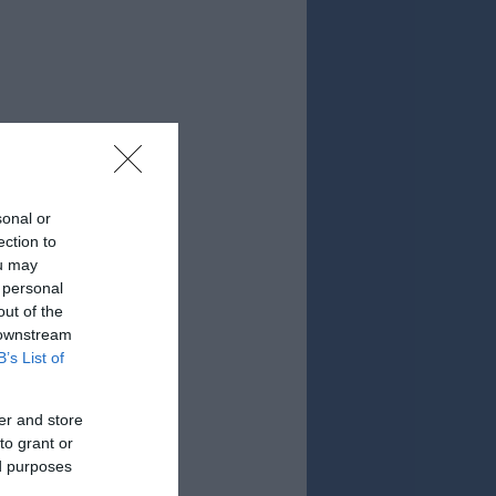
sonal or
ection to
ou may
 personal
out of the
 downstream
B’s List of
er and store
to grant or
ed purposes