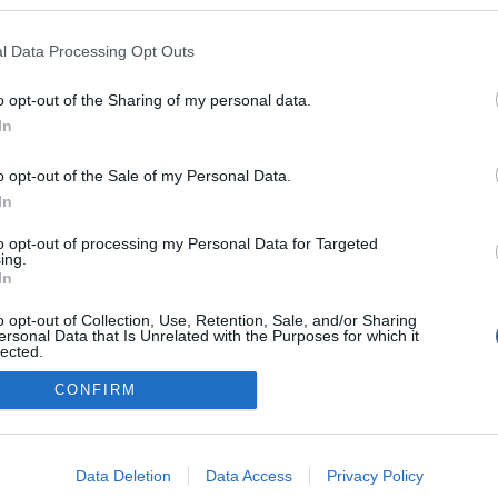
t" vagyongyarapodása is szóba került
l Data Processing Opt Outs
 Listás összesítés 22,72 százalékos
nál
o opt-out of the Sharing of my personal data.
In
s úton" tudta meg a választási adatokat
: ma még nem lesz pontos eredmény
o opt-out of the Sale of my Personal Data.
In
to opt-out of processing my Personal Data for Targeted
ing.
In
o opt-out of Collection, Use, Retention, Sale, and/or Sharing
tál szoftver és szerkesztőségi CMS, DMS rendszer:© PortalWare, 2017 Magnum IT 
ersonal Data that Is Unrelated with the Purposes for which it
um
•
Adatvédelmi nyiltakozat
•
Fórum
•
Írj Nekünk!
•
Olvasói és moderálási alapel
lected.
Out
CONFIRM
consents
o allow Google to enable storage related to advertising like cookies on
Data Deletion
Data Access
Privacy Policy
evice identifiers in apps.