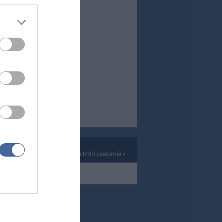
Kft.
vek
•
Partnerek
•
ma.hu RSS csatornái
•